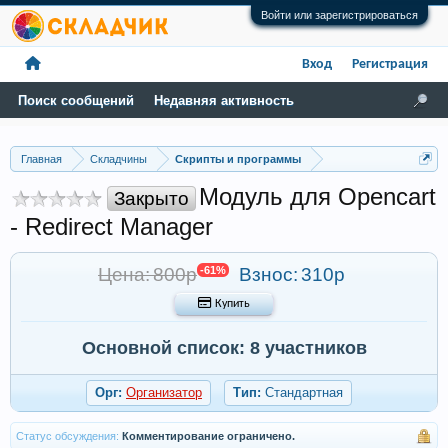
Войти или зарегистрироваться
Вход
Регистрация
Поиск сообщений
Недавняя активность
Главная
Складчины
Скрипты и программы
Модуль для Opencart
Закрыто
- Redirect Manager
Цена: 800р
-61%
Взнос:
310р
 Купить
Основной список: 8 участников
Орг:
Организатор
Тип:
Стандартная
Статус обсуждения:
Комментирование ограничено.