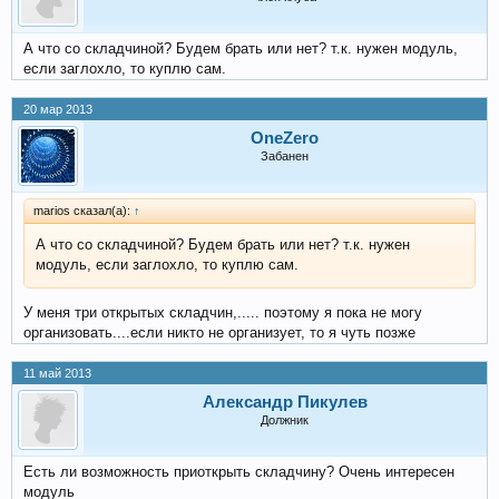
А что со складчиной? Будем брать или нет? т.к. нужен модуль,
если заглохло, то куплю сам.
20 мар 2013
OneZero
Забанен
marios сказал(а):
↑
А что со складчиной? Будем брать или нет? т.к. нужен
модуль, если заглохло, то куплю сам.
У меня три открытых складчин,..... поэтому я пока не могу
организовать....если никто не организует, то я чуть позже
11 май 2013
Александр Пикулев
Должник
Есть ли возможность приоткрыть складчину? Очень интересен
модуль