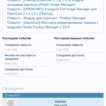
менеджер картинок (Power Image Manager)
Открыто - [OPENCART] 3 модуля Full Image Manager для
OpenCart 2.x и 1.5.x [Повтор]
Открыто - Модуль для Opencart - Product Manager
Открыто - [OpenCart] Массовое редактирование товаров с
модулем Handy Product Manager 1.16.0
Последние события
Последние важные события
Складчина закрыта.
Складчина закрыта.
1 окт 2019
1 окт 2019
heroma
не участвует в
Складчина доступна.
складчине.
4 май 2017
6 июл 2017
Складчина доступна.
4 май 2017
Обсуждение
20 мар 2013
marios
Член клуба