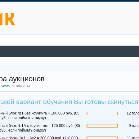
ра аукционов
м
Vesta
,
30 апр 2014
.
какой вариант обучения Вы готовы скинуться
ный блок №1 без коучинга = 100 000 руб. (65
12 гол
руб., если поймать скидку)
ный блок №1А с коучингом = 125 000 руб. (85
9 гол
руб., если поймать скидку)
ные блоки №1 + №2 = 200 000 руб. (110 000
11 гол