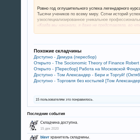
Ровно год оглушительного успеха легендарного курс
Тысячи учеников по всему миру. Сотни историй успе
узкоспециализированное уникальное профессиональн
«Когда мы начинали, я даже не представляла, во чт
аукционах и бренда Инвесторантье - Если раньше м
начинают с полного нуля: недвижимость, начиная от
«Это настоящий клондайк. На ближайшие годы – эт
говорит Татьяна, - Потому что сама начала 1,5 год
Похожие складчины
перепродав его через месяц за 650 тыс. Проведя ци
Доступно - Демура (пересбор)
кредитов и ипотек. Теперь я имею пассивный дохо
Открыто - The Socionomic Theory of Finance Robert
Открыто - [Пересбор] Работа на Московской Фонд
"Аукционы – это золотая жила", - уверена Татьяна.
Доступно - Том Александер - Бери и Торгуй! (Октя
Посмотрев уникальные
истории успеха
* ее учеников
Доступно - Торговля без костылей [Том Александер
Это мощнейший инсайт, который перевернет вашу жи
---------------
15 пользователям это понравилось.
* Истории успеха учеников можно посмотреть на сай
Последние события
Скрытое содержимое.
Складчина доступна.
15 дек 2020
blavr
хранитель складчины.