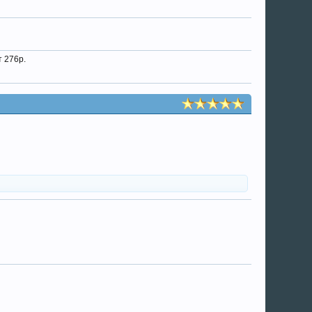
т 276р.
в разы выше цены курса). Также Вас обучат
ажи или сдачи в аренду.
 инструментарий и все необходимые документы:
никающие у клиента вопросы, до заключения Договора