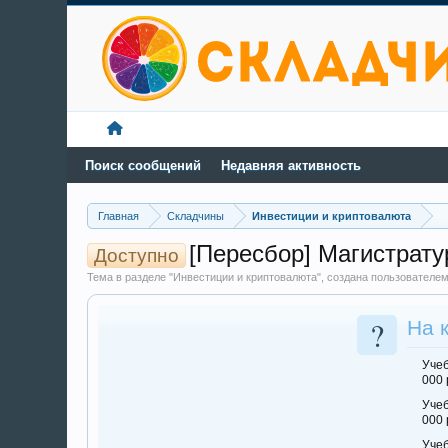
Поиск сообщений
Недавняя активность
Главная
Складчины
Инвестиции и криптовалюта
[Пересбор] Магистрату
Доступно
Тема в разделе "Инвестиции и криптовалюта", создана пользователе
?
На 
Учеб
000 
Учеб
000 
Учеб