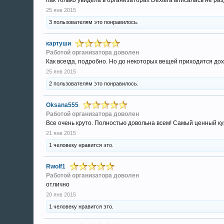
Цена за все 3 блока - 145 тыс. руб. (на момент созд
25 янв 2015
3 пользователям это понравилось.
картуши
Работой организатора доволен
Как всегда, подробно. Но до некоторых вещей приходится до
25 янв 2015
2 пользователям это понравилось.
Oksana555
Работой организатора доволен
Все очень круто. Полностью довольна всем! Самый ценный кур
21 янв 2015
1 человеку нравится это.
Rwolf1
Работой организатора доволен
отлично
20 янв 2015
1 человеку нравится это.