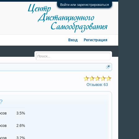
Войти или зарегистрироваться
Вход
Регистрация
Отзывов:
63
?
осов
3.5%
осов
2.6%
осов
3.2%