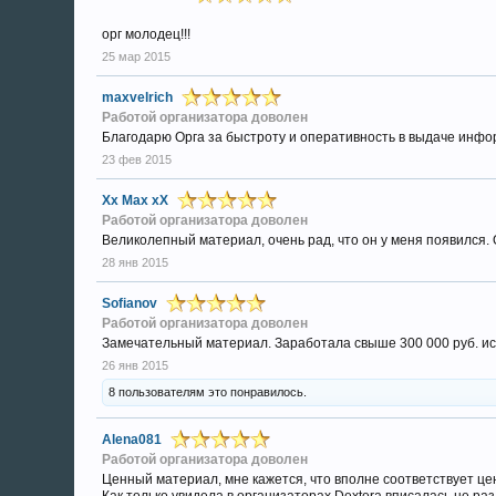
три курса
}
орг молодец!!!
Все 3 блока брать выгоднее, т.к. по отдельности ка
25 мар 2015
Только при покупке полного курса Вы сможете получ
При покупке одного или двух курсов годовое членство
maxvelrich
Работой организатора доволен
Это квинтэссенция всех знаний, которую Татьяна 
Благодарю Орга за быстроту и оперативность в выдаче инфо
23 фев 2015
Вам придется немало потрудиться, изучая курс, но ре
Благодаря ее методике уже более 1500 человек зар
Xx Max xX
---------------
Работой организатора доволен
* Истории успеха учеников можно посмотреть на сай
Великолепный материал, очень рад, что он у меня появился.
28 янв 2015
Скрытое содержимое.
Sofianov
Работой организатора доволен
Замечательный материал. Заработала свыше 300 000 руб. и
** Отзывы учеников можно посмотреть на сайте-прод
26 янв 2015
8 пользователям это понравилось.
Скрытое содержимое.
Alena081
Работой организатора доволен
Ценный материал, мне кажется, что вполне соответствует це
Старт обучения - 2 июня 2014 года.
Как только увидела в организаторах Dexterа вписалась не ра