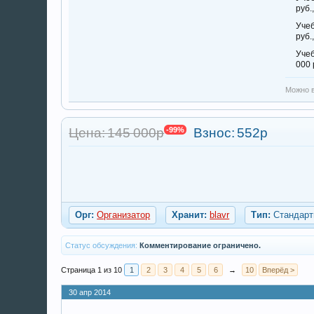
руб.
Учеб
руб.
Учеб
000 
Можно в
Цена: 145 000р
-99%
Взнос:
552р
Орг:
Организатор
Хранит:
blavr
Тип:
Стандарт
Статус обсуждения:
Комментирование ограничено.
Страница 1 из 10
1
2
3
4
5
6
→
10
Вперёд >
30 апр 2014