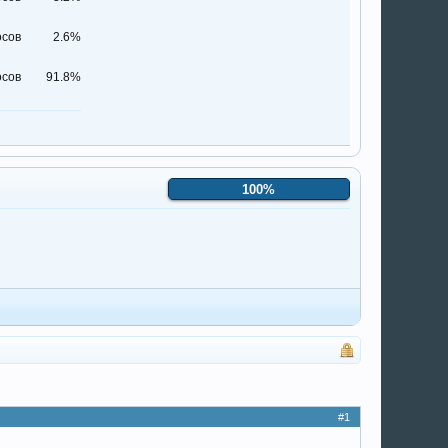
осов
2.6%
осов
91.8%
100%
#1