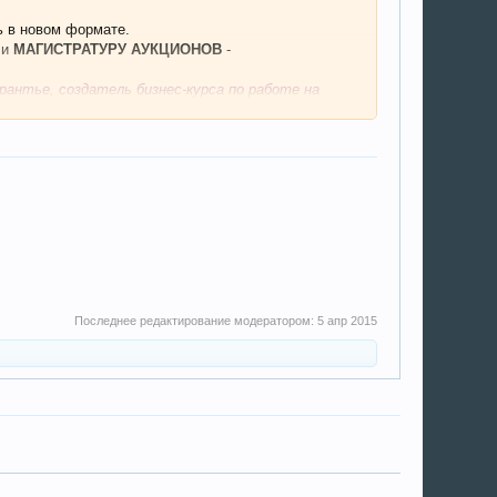
ь в новом формате.
ли
МАГИСТРАТУРУ АУКЦИОНОВ
-
 рантье, создатель бизнес-курса по работе на
ается от 500 тыс., то за год я убедилась, что
е приобрести квартиру!»
тро и без конкурентов. Я в этом уверена, -
 области. И создала свой первый капитал,
 3 объекта рентной недвижимости без помощи
 от работы с инвесторами».
Последнее редактирование модератором:
5 апр 2015