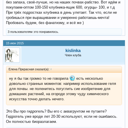
без запаха, своё-лучше, но на наших почвах-рабство. Вот идём и
покупаем-оптом 100-150 клубника-ящик 600, огурцы- 100, и т.д
При трёх подростках клубника в день улетает. Так что, если не
гробишься при выращивании и умеренно работаешь-мечта!
Пробовать будем, без фанатизму, и всё же )
3 пользователям это понравилось.
15 июн 2015
kislinka
Член клуба
Елена Пркрасная сказал(а):
↑
ну я бы так громко то не говорила
есть несколько
довольно странных моментов: например использование геля
для почвы. не поленитесь погуглить сие изобретение для
домашних растений, на огороде этому чуду химического
искусства точно делать нечего.
Это Вы про гидрогель? Вы его с аквагрунтом не путаете?
Гидрогель уже вроде лет 20-30 используют, если не ошибаюсь.
Он полностью биоразлагаем.