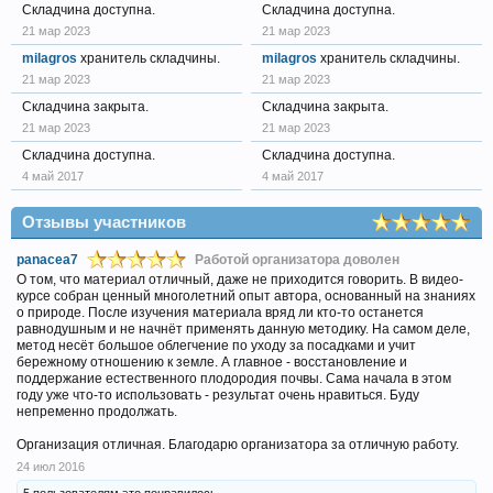
Складчина доступна.
Складчина доступна.
21 мар 2023
21 мар 2023
milagros
хранитель складчины.
milagros
хранитель складчины.
21 мар 2023
21 мар 2023
Складчина закрыта.
Складчина закрыта.
21 мар 2023
21 мар 2023
Складчина доступна.
Складчина доступна.
4 май 2017
4 май 2017
Отзывы участников
panacea7
Работой организатора доволен
О том, что материал отличный, даже не приходится говорить. В видео-
курсе собран ценный многолетний опыт автора, основанный на знаниях
о природе. После изучения материала вряд ли кто-то останется
равнодушным и не начнёт применять данную методику. На самом деле,
метод несёт большое облегчение по уходу за посадками и учит
бережному отношению к земле. А главное - восстановление и
поддержание естественного плодородия почвы. Сама начала в этом
году уже что-то использовать - результат очень нравиться. Буду
непременно продолжать.
Организация отличная. Благодарю организатора за отличную работу.
24 июл 2016