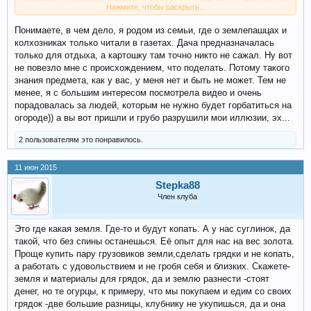
Нажмите, чтобы раскрыть...
обольщайтесь, что вам не нужно полоть, копать и проч...
хорошо, конечно, когда до тебя там родители пару-тройку
Понимаете, в чем дело, я родом из семьи, где о землепашцах и
десятков лет возделывали, подкармливали эту землю. и
колхозниках только читали в газетах. Дача предназначалась
копать ее можно не надавливая особо на лопату. думаю,
только для отдыха, а картошку там точно никто не сажал. Ну вот
таких немного среди начинающих садоводов. так что все не
не повезло мне с происхождением, что поделать. Потому такого
стоит принимать на веру, а то останетесь без урожая вообще
знания предмета, как у вас, у меня нет и быть не может. Тем не
менее, я с большим интересом посмотрела видео и очень
порадовалась за людей, которым не нужно будет горбатиться на
огороде)) а вы вот пришли и грубо разрушили мои иллюзии, эх...
2 пользователям это понравилось.
11 июн 2015
Stepka88
Член клуба
Это где какая земля. Где-то и будут копать. А у нас суглинок, да
такой, что без спины останешься. Её опыт для нас на вес золота.
Проще купить пару грузовиков земли,сделать грядки и не копать,
а работать с удовольствием и не гробя себя и близких. Скажете-
земля и материалы для грядок, да и землю разнести -стоят
денег, но те огурцы, к примеру, что мы покупаем и едим со своих
грядок -две большие разницы, клубнику не укупишься, да и она