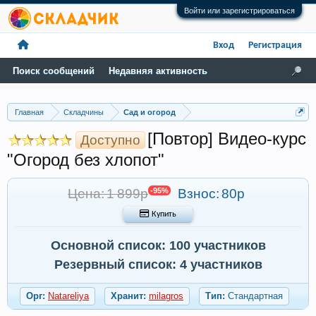
Войти или зарегистрироваться
Вход
Регистрация
Поиск сообщений
Недавняя активность
Главная
Складчины
Сад и огород
[Повтор] Видео-курс
Доступно
"Огород без хлопот"
Цена: 1 899р
-95%
Взнос:
80р
 Купить
Основной список: 100 участников
Резервный список: 4 участников
Орг:
Natareliya
Хранит:
milagros
Тип:
Стандартная