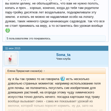
вы взяли целину, не обольщайтесь, что вам не нужно полоть,
копать и проч... хорошо, конечно, когда до тебя там родители
пару-тройку десятков лет возделывали, подкармливали эту
землю. и копать ее можно не надавливая особо на лопату.
думаю, таких немного среди начинающих садоводов. так что все
не стоит принимать на веру, а то останетесь без урожая вообще
5 пользователям это понравилось.
11 июн 2015
Sona_ta
Член клуба
Елена Пркрасная сказал(а):
↑
ну я бы так громко то не говорила
есть несколько
довольно странных моментов: например использование геля
для почвы. не поленитесь погуглить сие изобретение для
домашних растений, на огороде этому чуду химического
искусства точно делать нечего. посадка картошки под траву
вообще вызывает смех - сама же показывает урожай из
мелочи, которой только поросят кормить. ну да, зато на
огороде не нужно работать. к слову, если вы взяли целину, не