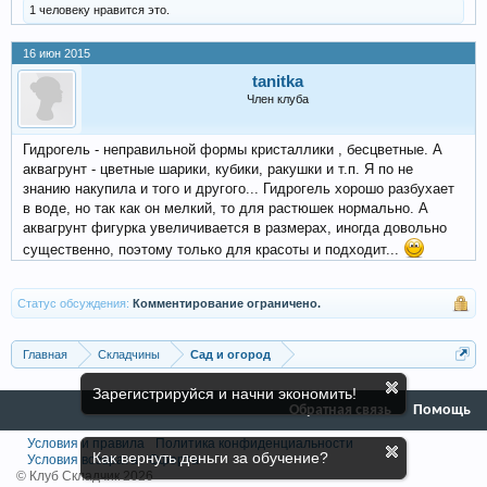
1 человеку нравится это.
16 июн 2015
tanitka
Член клуба
Гидрогель - неправильной формы кристаллики , бесцветные. А
аквагрунт - цветные шарики, кубики, ракушки и т.п. Я по не
знанию накупила и того и другого... Гидрогель хорошо разбухает
в воде, но так как он мелкий, то для растюшек нормально. А
аквагрунт фигурка увеличивается в размерах, иногда довольно
существенно, поэтому только для красоты и подходит...
Статус обсуждения:
Комментирование ограничено.
Главная
Складчины
Сад и огород
Зарегистрируйся и начни экономить!
Обратная связь
Помощь
Условия и правила
Политика конфиденциальности
Как вернуть деньги за обучение?
Условия возврата
Оферта
© Клуб Складчик 2026