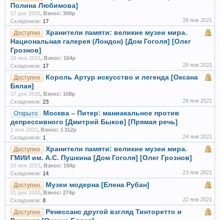
Полина Любимова]
17 дек 2020
,
Взнос: 300р
28 янв 2021
Складчиков:
17
Хранители памяти: великие музеи мира.
Доступно
Национальная галерея (Лондон) [Дом Гоголя] [Олег
Грознов]
10 янв 2021
,
Взнос: 164р
28 янв 2021
Складчиков:
17
Король Артур искусство и легенда [Оксана
Доступно
Бялая]
17 дек 2020
,
Взнос: 108р
26 янв 2021
Складчиков:
23
Москва – Питер: маниакальное против
Открыто
депрессивного [Дмитрий Быков] [Прямая речь]
2 янв 2021
,
Взнос: 1 312р
24 янв 2021
Складчиков:
1
Хранители памяти: великие музеи мира.
Доступно
ГМИИ им. А.С. Пушкина [Дом Гоголя] [Олег Грознов]
10 янв 2021
,
Взнос: 194р
23 янв 2021
Складчиков:
14
Музеи модерна [Елена Рубан]
Доступно
21 дек 2020
,
Взнос: 274р
22 янв 2021
Складчиков:
8
Ренессанс другой взгляд Тинторетто и
Доступно