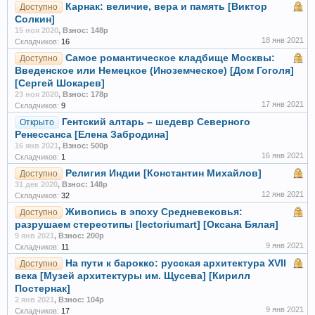
Карнак: величие, вера и память [Виктор
Доступно
Солкин]
15 ноя 2020
,
Взнос: 148р
18 янв 2021
Складчиков:
16
Самое романтическое кладбище Москвы:
Доступно
Введенское или Немецкое (Иноземческое) [Дом Гоголя]
[Сергей Шокарев]
23 ноя 2020
,
Взнос: 178р
17 янв 2021
Складчиков:
9
Гентский алтарь – шедевр Северного
Открыто
Ренессанса [Елена Забродина]
16 янв 2021
,
Взнос: 500р
16 янв 2021
Складчиков:
1
Религия Индии [Константин Михайлов]
Доступно
31 дек 2020
,
Взнос: 148р
12 янв 2021
Складчиков:
32
Живопись в эпоху Средневековья:
Доступно
разрушаем стереотипы [lectoriumart] [Оксана Бялая]
9 янв 2021
,
Взнос: 200р
9 янв 2021
Складчиков:
11
На пути к барокко: русская архитектура XVII
Доступно
века [Музей архитектуры им. Щусева] [Кирилл
Постернак]
2 янв 2021
,
Взнос: 104р
9 янв 2021
Складчиков:
17