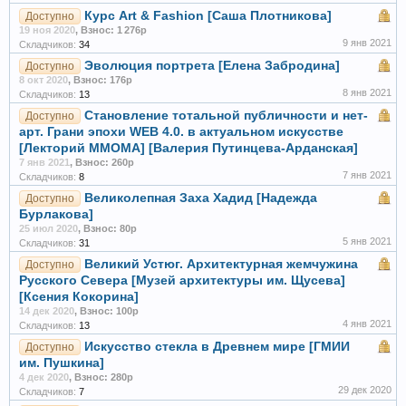
Курс Art & Fashion [Саша Плотникова]
Доступно
19 ноя 2020
,
Взнос: 1 276р
9 янв 2021
Складчиков:
34
Эволюция портрета [Елена Забродина]
Доступно
8 окт 2020
,
Взнос: 176р
8 янв 2021
Складчиков:
13
Становление тотальной публичности и нет-
Доступно
арт. Грани эпохи WEB 4.0. в актуальном искусстве
[Лекторий ММОМА] [Валерия Путинцева-Арданская]
7 янв 2021
,
Взнос: 260р
7 янв 2021
Складчиков:
8
Великолепная Заха Хадид [Надежда
Доступно
Бурлакова]
25 июл 2020
,
Взнос: 80р
5 янв 2021
Складчиков:
31
Великий Устюг. Архитектурная жемчужина
Доступно
Русского Севера [Музей архитектуры им. Щусева]
[Ксения Кокорина]
14 дек 2020
,
Взнос: 100р
4 янв 2021
Складчиков:
13
Искусство стекла в Древнем мире [ГМИИ
Доступно
им. Пушкина]
4 дек 2020
,
Взнос: 280р
29 дек 2020
Складчиков:
7