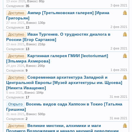
13 июн 2020
,
Взнос: 80р
3 фев 2021
Складчиков:
35
Ампир [Третьяковская галерея] [Ирина
Доступно
Григорьян]
27 янв 2021
,
Взнос: 130р
2 фев 2021
Складчиков:
13
Иван Тургенев. О трудностях диалога в
Доступно
России [Егор Сартаков]
13 янв 2021
,
Взнос: 216р
2 фев 2021
Складчиков:
13
Картинная галерея ГМИИ [lectoriumart]
Доступно
[Эльмира Ахмерова]
24 дек 2020
,
Взнос: 200р
1 фев 2021
Складчиков:
9
Современная архитектура Западной и
Доступно
Центральной Европы [Музей архитектуры им. Щусева]
[Никита Иващенко]
5 янв 2021
,
Взнос: 104р
31 янв 2021
Складчиков:
17
Восемь видов сада Хаппоэн в Токио [Татьяна
Открыто
Гришина]
31 янв 2021
,
Взнос: 500р
31 янв 2021
Складчиков:
2
Великие мистики, алхимики и маги
Доступно
Позднего Возрождения и начало научной революции