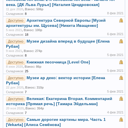
века. [ДК Льва Лурье] [Наталия Цендровская]
11 дек 2020
,
Взнос: 506р
8 фев 2021
Складчиков:
8
Архитектура Северной Европы [Музей
Доступно
архитектуры им. Щусева] [Никита Иващенко]
5 янв 2021
,
Взнос: 100р
6 фев 2021
Складчиков:
18
Музеи дизайна вперед в будущее [Елена
Доступно
Рубан]
9 янв 2021
,
Взнос: 274р
5 фев 2021
Складчиков:
8
Книжная песочница [Level One]
Доступно
8 июн 2020
,
Взнос: 86р
5 фев 2021
Складчиков:
25
Музеи ар деко: вектор истории [Елена
Доступно
Рубан]
22 дек 2020
,
Взнос: 310р
5 фев 2021
Складчиков:
7
Великая: Екатерина Вторая. Комментарий
Доступно
историка [Прямая речь] [Тамара Эйдельман]
20 ноя 2020
,
Взнос: 354р
4 фев 2021
Складчиков:
7
Самые дорогие картины мира. Часть 1
Доступно
[Vekarta] [Алиса Семёнова]