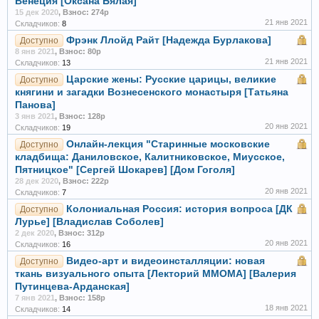
Венеция [Оксана Бялая]
15 дек 2020
,
Взнос: 274р
21 янв 2021
Складчиков:
8
Фрэнк Ллойд Райт [Надежда Бурлакова]
Доступно
8 янв 2021
,
Взнос: 80р
21 янв 2021
Складчиков:
13
Царские жены: Русские царицы, великие
Доступно
княгини и загадки Вознесенского монастыря [Татьяна
Панова]
3 янв 2021
,
Взнос: 128р
20 янв 2021
Складчиков:
19
Онлайн-лекция "Старинные московские
Доступно
кладбища: Даниловское, Калитниковское, Миусское,
Пятницкое" [Сергей Шокарев] [Дом Гоголя]
28 дек 2020
,
Взнос: 222р
20 янв 2021
Складчиков:
7
Колониальная Россия: история вопроса [ДК
Доступно
Лурье] [Владислав Соболев]
2 дек 2020
,
Взнос: 312р
20 янв 2021
Складчиков:
16
Видео-арт и видеоинсталляции: новая
Доступно
ткань визуального опыта [Лекторий ММОМА] [Валерия
Путинцева-Арданская]
7 янв 2021
,
Взнос: 158р
18 янв 2021
Складчиков:
14