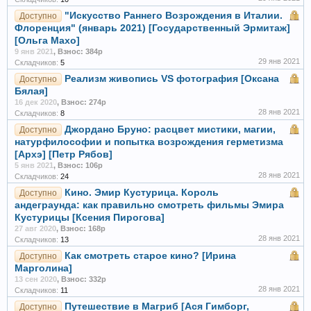
"Искусство Раннего Возрождения в Италии.
Доступно
Флоренция" (январь 2021) [Государственный Эрмитаж]
[Ольга Махо]
9 янв 2021
,
Взнос: 384р
29 янв 2021
Складчиков:
5
Реализм живопись VS фотография [Оксана
Доступно
Бялая]
16 дек 2020
,
Взнос: 274р
28 янв 2021
Складчиков:
8
Джордано Бруно: расцвет мистики, магии,
Доступно
натурфилософии и попытка возрождения герметизма
[Архэ] [Петр Рябов]
5 янв 2021
,
Взнос: 106р
28 янв 2021
Складчиков:
24
Кино. Эмир Кустурица. Король
Доступно
андеграунда: как правильно смотреть фильмы Эмира
Кустурицы [Ксения Пирогова]
27 авг 2020
,
Взнос: 168р
28 янв 2021
Складчиков:
13
Как смотреть старое кино? [Ирина
Доступно
Марголина]
13 сен 2020
,
Взнос: 332р
28 янв 2021
Складчиков:
11
Путешествие в Магриб [Ася Гимборг,
Доступно