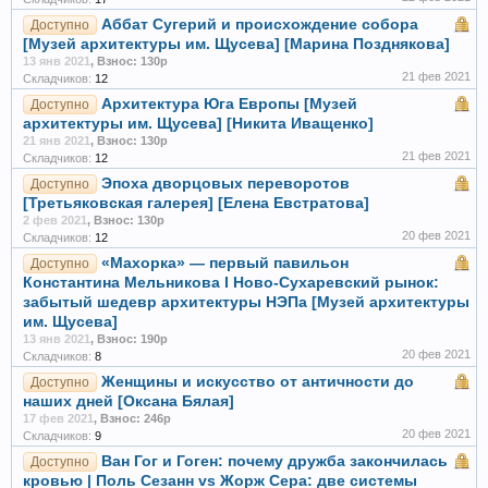
Аббат Сугерий и происхождение собора
Доступно
[Музей архитектуры им. Щусева] [Марина Позднякова]
13 янв 2021
,
Взнос: 130р
21 фев 2021
Складчиков:
12
Архитектура Юга Европы [Музей
Доступно
архитектуры им. Щусева] [Никита Иващенко]
21 янв 2021
,
Взнос: 130р
21 фев 2021
Складчиков:
12
Эпоха дворцовых переворотов
Доступно
[Третьяковская галерея] [Елена Евстратова]
2 фев 2021
,
Взнос: 130р
20 фев 2021
Складчиков:
12
«Махорка» — первый павильон
Доступно
Константина Мельникова I Ново-Сухаревский рынок:
забытый шедевр архитектуры НЭПа [Музей архитектуры
им. Щусева]
13 янв 2021
,
Взнос: 190р
20 фев 2021
Складчиков:
8
Женщины и искусство от античности до
Доступно
наших дней [Оксана Бялая]
17 фев 2021
,
Взнос: 246р
20 фев 2021
Складчиков:
9
Ван Гог и Гоген: почему дружба закончилась
Доступно
кровью | Поль Сезанн vs Жорж Сера: две системы