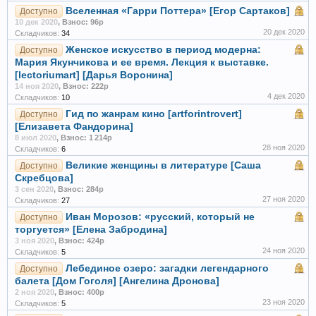
Вселенная «Гарри Поттера» [Егор Сартаков]
Доступно
10 дек 2020
,
Взнос: 96р
20 дек 2020
Складчиков:
34
Женское искусство в период модерна:
Доступно
Мария Якунчикова и ее время. Лекция к выставке.
[lectoriumart] [Дарья Воронина]
14 ноя 2020
,
Взнос: 222р
4 дек 2020
Складчиков:
10
Гид по жанрам кино [artforintrovert]
Доступно
[Елизавета Фандорина]
8 июл 2020
,
Взнос: 1 214р
28 ноя 2020
Складчиков:
6
Великие женщины в литературе [Саша
Доступно
Скребцова]
3 сен 2020
,
Взнос: 284р
27 ноя 2020
Складчиков:
27
Иван Морозов: «русский, который не
Доступно
торгуется» [Елена Забродина]
3 ноя 2020
,
Взнос: 424р
24 ноя 2020
Складчиков:
5
Лебединое озеро: загадки легендарного
Доступно
балета [Дом Гоголя] [Ангелина Дронова]
2 ноя 2020
,
Взнос: 400р
23 ноя 2020
Складчиков:
5