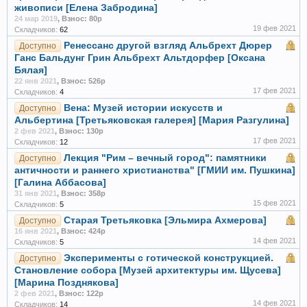
живописи [Елена Забродина]
24 мар 2019
,
Взнос: 80р
19 фев 2021
Складчиков:
62
Ренессанс другой взгляд Альбрехт Дюрер
Доступно
Ганс Бальдунг Грин Альбрехт Альтдорфер [Оксана
Бялая]
22 янв 2021
,
Взнос: 526р
17 фев 2021
Складчиков:
4
Вена: Музей истории искусств и
Доступно
Альбертина [Третьяковская галерея] [Мария Разгулина]
2 фев 2021
,
Взнос: 130р
17 фев 2021
Складчиков:
12
Лекция "Рим – вечный город": памятники
Доступно
античности и раннего христианства" [ГМИИ им. Пушкина]
[Галина Аббасова]
31 янв 2021
,
Взнос: 358р
15 фев 2021
Складчиков:
5
Старая Третьяковка [Эльмира Ахмерова]
Доступно
16 янв 2021
,
Взнос: 424р
14 фев 2021
Складчиков:
5
Эксперименты с готической конструкцией.
Доступно
Становление собора [Музей архитектуры им. Щусева]
[Марина Позднякова]
2 фев 2021
,
Взнос: 122р
14 фев 2021
Складчиков:
14