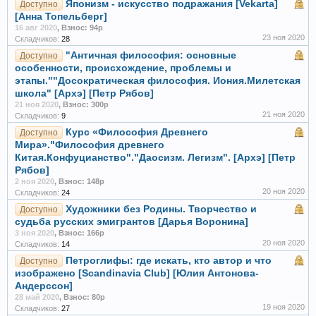
Японизм - искусство подражания [Vekarta]
Доступно
[Анна Топельберг]
16 авг 2020
,
Взнос: 94р
23 ноя 2020
Складчиков:
28
"Античная философия: основные
Доступно
особенности, происхождение, проблемы и
этапы.""Досократическая философия. Иония.Милетская
школа" [Архэ] [Петр Рябов]
21 ноя 2020
,
Взнос: 300р
21 ноя 2020
Складчиков:
9
Курс «Философия Древнего
Доступно
Мира»."Философия древнего
Китая.Конфуцианство"."Даосизм. Легизм". [Архэ] [Петр
Рябов]
2 ноя 2020
,
Взнос: 148р
20 ноя 2020
Складчиков:
24
Художники без Родины. Творчество и
Доступно
судьба русских эмигрантов [Дарья Воронина]
3 ноя 2020
,
Взнос: 166р
20 ноя 2020
Складчиков:
14
Петроглифы: где искать, кто автор и что
Доступно
изображено [Scandinavia Club] [Юлия Антонова-
Андерссон]
28 май 2020
,
Взнос: 80р
19 ноя 2020
Складчиков:
27