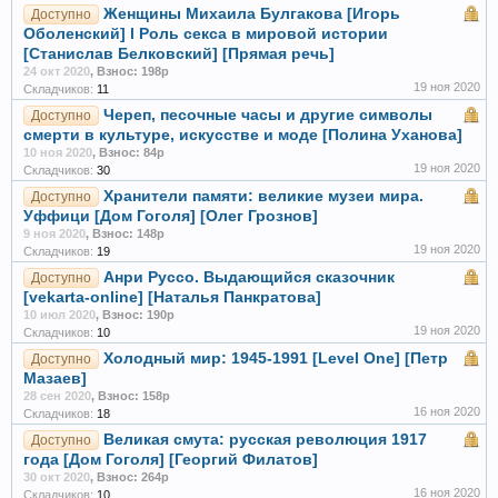
Женщины Михаила Булгакова [Игорь
Доступно
Оболенский] l Роль секса в мировой истории
[Станислав Белковский] [Прямая речь]
24 окт 2020
,
Взнос: 198р
19 ноя 2020
Складчиков:
11
Череп, песочные часы и другие символы
Доступно
смерти в культуре, искусстве и моде [Полина Уханова]
10 ноя 2020
,
Взнос: 84р
19 ноя 2020
Складчиков:
30
Хранители памяти: великие музеи мира.
Доступно
Уффици [Дом Гоголя] [Олег Грознов]
9 ноя 2020
,
Взнос: 148р
19 ноя 2020
Складчиков:
19
Анри Руссо. Выдающийся сказочник
Доступно
[vekarta-online] [Наталья Панкратова]
10 июл 2020
,
Взнос: 190р
19 ноя 2020
Складчиков:
10
Холодный мир: 1945-1991 [Level One] [Петр
Доступно
Мазаев]
28 сен 2020
,
Взнос: 158р
16 ноя 2020
Складчиков:
18
Великая смута: русская революция 1917
Доступно
года [Дом Гоголя] [Георгий Филатов]
30 окт 2020
,
Взнос: 264р
16 ноя 2020
Складчиков:
10