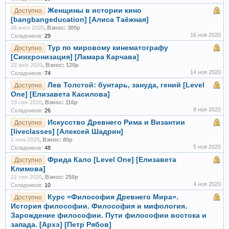
Женщины в истории кино
Доступно
[bangbangeducation] [Алиса Таёжная]
26 июл 2020
,
Взнос: 300р
16 ноя 2020
Складчиков:
29
Тур по мировому кинематографу
Доступно
[Синхронизация] [Ламара Карчава]
22 янв 2020
,
Взнос: 120р
14 ноя 2020
Складчиков:
74
Лев Толстой: бунтарь, зануда, гений [Level
Доступно
One] [Елизавета Касилова]
19 сен 2020
,
Взнос: 116р
8 ноя 2020
Складчиков:
26
Искусство Древнего Рима и Византии
Доступно
[liveclasses] [Алексей Шадрин]
2 ноя 2020
,
Взнос: 80р
5 ноя 2020
Складчиков:
48
Фрида Кало [Level One] [Елизавета
Доступно
Климова]
22 сен 2020
,
Взнос: 250р
4 ноя 2020
Складчиков:
10
Курс «Философия Древнего Мира».
Доступно
История философии. Философия и мифология.
Зарождение философии. Пути философии востока и
запада. [Архэ] [Петр Рябов]