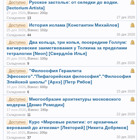
Русское застолье: от селедки до водки.
Доступно
[lectorium Artista]
27 дек 2020
,
Взнос: 200р
27 дек 2020
Складчиков:
13
История ислама [Константин Михайлов]
Доступно
25 дек 2020
,
Взнос: 102р
26 дек 2020
Складчиков:
44
Два кольца, три копья, посередине Голлум:
Доступно
вагнеровские заимствования у Толкина за пределами
тетралогии [Neon] [Свердлóв Илья]
25 дек 2020
,
Взнос: 100р
25 дек 2020
Складчиков:
9
"Философия Гераклита
Доступно
Эфесского"."Пифагорейская философия"."Философия
Элейской школы" [Архэ] [Петр Рябов]
10 дек 2020
,
Взнос: 600р
23 дек 2020
Складчиков:
6
Многообразие архитектуры московского
Доступно
модерна [Денис Ромодин]
17 ноя 2020
,
Взнос: 190р
22 дек 2020
Складчиков:
11
Курс «Мировые религии: от архаичных
Доступно
верований до атеизма» [Лекторий] [Никита Добряков]
30 окт 2020
,
Взнос: 206р
20 дек 2020
Складчиков:
37