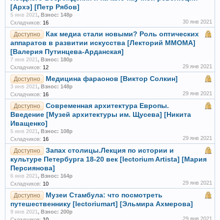
[Архэ] [Петр Рябов]
5 янв 2021
,
Взнос: 148р
30 янв 2021
Складчиков:
16
Как медиа стали новыми? Роль оптических
Доступно
аппаратов в развитии искусства [Лекторий ММОМА]
[Валерия Путинцева-Арданская]
7 янв 2021
,
Взнос: 180р
29 янв 2021
Складчиков:
12
Медицина фараонов [Виктор Солкин]
Доступно
3 янв 2021
,
Взнос: 148р
29 янв 2021
Складчиков:
16
Современная архитектура Европы.
Доступно
Введение [Музей архитектуры им. Щусева] [Никита
Иващенко]
5 янв 2021
,
Взнос: 108р
29 янв 2021
Складчиков:
16
Запах столицы.Лекция по истории и
Доступно
культуре Петербурга 18-20 век [lectorium Artista] [Мария
Персиянова]
6 янв 2021
,
Взнос: 164р
29 янв 2021
Складчиков:
10
Музеи Стамбула: что посмотреть
Доступно
путешественнику [lectoriumart] [Эльмира Ахмерова]
9 янв 2021
,
Взнос: 200р
29 янв 2021
Складчиков:
10