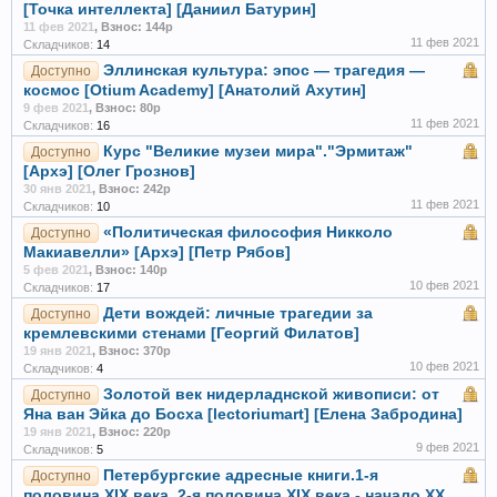
[Точка интеллекта] [Даниил Батурин]
11 фев 2021
,
Взнос: 144р
11 фев 2021
Складчиков:
14
Эллинская культура: эпос — трагедия —
Доступно
космос [Otium Academy] [Анатолий Ахутин]
9 фев 2021
,
Взнос: 80р
11 фев 2021
Складчиков:
16
Курс "Великие музеи мира"."Эрмитаж"
Доступно
[Архэ] [Олег Грознов]
30 янв 2021
,
Взнос: 242р
11 фев 2021
Складчиков:
10
«Политическая философия Никколо
Доступно
Макиавелли» [Архэ] [Петр Рябов]
5 фев 2021
,
Взнос: 140р
10 фев 2021
Складчиков:
17
Дети вождей: личные трагедии за
Доступно
кремлевскими стенами [Георгий Филатов]
19 янв 2021
,
Взнос: 370р
10 фев 2021
Складчиков:
4
Золотой век нидерладнской живописи: от
Доступно
Яна ван Эйка до Босха [lectoriumart] [Елена Забродина]
19 янв 2021
,
Взнос: 220р
9 фев 2021
Складчиков:
5
Петербургские адресные книги.1-я
Доступно
половина XIX века. 2-я половина XIX века - начало ХХ