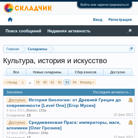
Войти или зарегистрироваться
Вход
Регистрация
Поиск сообщений
Недавняя активность
Главная
Складчины
Культура, история и искусство
Все
Новые складчины
Сбор взносов
Доступно
< Назад
1
←
79
80
81
82
83
84
Вперёд >
Заголовок
Последняя активность ↓
История биологии: от Древней Греции до
Доступно
современности [Level One] [Егор Мусин]
8 фев 2021
,
Взнос: 210р
22 фев 2021
Складчиков:
13
Средневековая Прага: императоры, маги,
Доступно
алхимики [Олег Грознов]
19 фев 2021
,
Взнос: 164р
22 фев 2021
Складчиков:
17