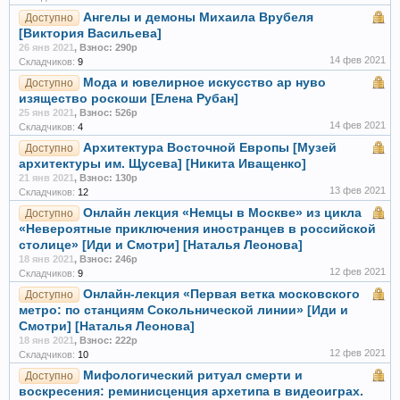
Ангелы и демоны Михаила Врубеля
Доступно
[Виктория Васильева]
26 янв 2021
,
Взнос: 290р
14 фев 2021
Складчиков:
9
Мода и ювелирное искусство ар нуво
Доступно
изящество роскоши [Елена Рубан]
25 янв 2021
,
Взнос: 526р
14 фев 2021
Складчиков:
4
Архитектура Восточной Европы [Музей
Доступно
архитектуры им. Щусева] [Никита Иващенко]
21 янв 2021
,
Взнос: 130р
13 фев 2021
Складчиков:
12
Онлайн лекция «Немцы в Москве» из цикла
Доступно
«Невероятные приключения иностранцев в российской
столице» [Иди и Смотри] [Наталья Леонова]
18 янв 2021
,
Взнос: 246р
12 фев 2021
Складчиков:
9
Онлайн-лекция «Первая ветка московского
Доступно
метро: по станциям Сокольнической линии» [Иди и
Смотри] [Наталья Леонова]
18 янв 2021
,
Взнос: 222р
12 фев 2021
Складчиков:
10
Мифологический ритуал смерти и
Доступно
воскресения: реминисценция архетипа в видеоиграх.