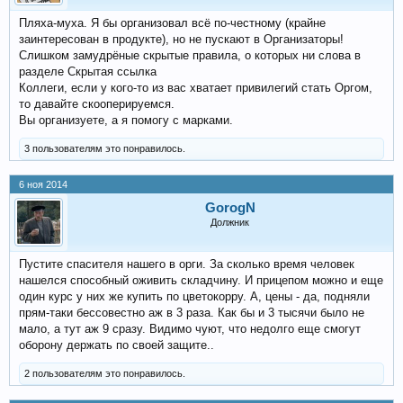
Пляха-муха. Я бы организовал всё по-честному (крайне
заинтересован в продукте), но не пускают в Организаторы!
Слишком замудрёные скрытые правила, о которых ни слова в
разделе Скрытая ссылка
Коллеги, если у кого-то из вас хватает привилегий стать Оргом,
то давайте скооперируемся.
Вы организуете, а я помогу с марками.
3 пользователям это понравилось.
6 ноя 2014
GorogN
Должник
Пустите спасителя нашего в орги. За сколько время человек
нашелся способный оживить складчину. И прицепом можно и еще
один курс у них же купить по цветокорру. А, цены - да, подняли
прям-таки бессовестно аж в 3 раза. Как бы и 3 тысячи было не
мало, а тут аж 9 сразу. Видимо чуют, что недолго еще смогут
оборону держать по своей защите..
2 пользователям это понравилось.