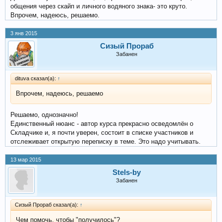
общения через скайп и личного водяного знака- это круто.
Впрочем, надеюсь, решаемо.
3 янв 2015
Сизый Прораб
Забанен
dituva сказал(а):
↑
Впрочем, надеюсь, решаемо
Решаемо, однозначно!
Единственный нюанс - автор курса прекрасно осведомлён о
Складчике и, я почти уверен, состоит в списке участников и
отслеживает открытую переписку в теме. Это надо учитывать.
13 мар 2015
Stels-by
Забанен
Сизый Прораб сказал(а):
↑
Чем помочь, чтобы "получилось"?