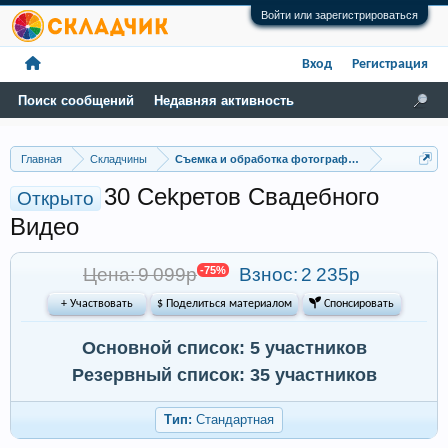
Войти или зарегистрироваться
Вход
Регистрация
Поиск сообщений
Недавняя активность
Главная
Складчины
Съемка и обработка фотографий
30 Cеkретов Свaдeбнoго
Открыто
Видeo
Цена: 9 099р
-75%
Взнос:
2 235р
+ Участвовать
$ Поделиться материалом
 Спонсировать
Основной список: 5 участников
Резервный список: 35 участников
Тип:
Стандартная