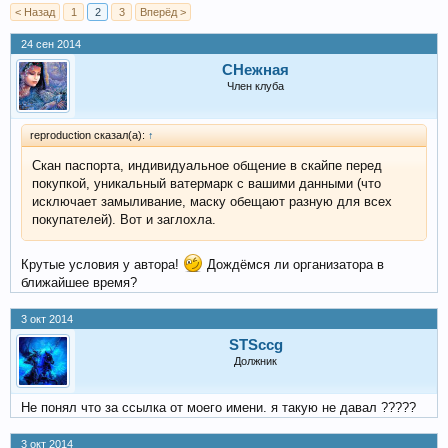
< Назад
1
2
3
Вперёд >
24 сен 2014
СНежная
Член клуба
reproduction сказал(а):
↑
Скан паспорта, индивидуальное общение в скайпе перед
покупкой, уникальный ватермарк с вашими данными (что
исключает замыливание, маску обещают разную для всех
покупателей). Вот и заглохла.
Крутые условия у автора!
Дождёмся ли организатора в
ближайшее время?
3 окт 2014
STSccg
Должник
Не понял что за ссылка от моего имени. я такую не давал ?????
3 окт 2014