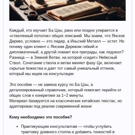
Каждый, кто изучает Ба Цзы, рано или поздно упирается в
«стеклянный потолок» общих описаний. Мы знаем, что Янское
Дерево, условно — это лидер, а Иньский Металл — эстет. Но
почему один клиент с Янским Деревом гибкий и
дипломатичный, а другой ломает все преграды, как ледокол?
Разница — в Земной Ветви, на которой «сидит» Небесный
Ствол. Сочетание ствола и ветви меняет фазу Ци, включает
скрытые божества и дает тот самый уникальный оттенок,
который мы ищем на консультации
Это пособие — не замена курсу по Ба Цзы, а
детализированный справочник, который помогает перейти от
общих слов к конкретике за 1−2 минуты.
‌Материал базируется на классических китайских текстах, но
адаптирован под реалии современной жизни
Кому необходимо это пособие?
Практикующим консультантам — чтобы углубить
трактовку дневного столпа и добавить тонкостей в