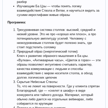
разбор
Изучающим Ба Цзы — чтобы понять логику
взаимодействия Ствола и Ветви, и научиться видеть за
сухими иероглифами живые образы
Программа:
Трехуровневая система столпов: высокий, средний и
низкий уровни. Это не про «хорошо или плохо», а про
потенциальную амплитуду усилий. Человеку с
низкоуровневым столпом будет полезно знать, где
стоит подстелить соломку
Природный образ (энергетический тотем):
Ключ к развитию образного мышления в Ба цзы.
«Вулкан», «Антикварные часы», «Цветок в горах» — эти
образы позволяют интуитивно считывать характер,
качества коммуникации с людьми и способы
взаимодействия с миром носителя столпа, в обход
долгих логических цепочек
Скрытые Небесные Стволы:
То, что не лежит на поверхности. Где у клиента спрятан
Благородный, где — «скелет в шкафу» в виде
конкурента или тайного дохода. Материал, который
обычно либо дается на отдельных вебинарах, либо
собирается по крупицам
Полезные и Неполезные энергии: