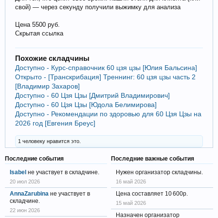
свой) — через секунду получили выжимку для анализа
Цена 5500 руб.
Скрытая ссылка
Похожие складчины
Доступно - Курс-справочник 60 цзя цзы [Юлия Бальсина]
Открыто - [Транскрибация] Треннинг: 60 цзя цзы часть 2
[Владимир Захаров]
Доступно - 60 Цзя Цзы [Дмитрий Владимирович]
Доступно - 60 Цзя Цзы [Юдола Белимирова]
Доступно - Рекомендации по здоровью для 60 Цзя Цзы на
2026 год [Евгения Бреус]
1 человеку нравится это.
Последние события
Последние важные события
Isabel
не участвует в складчине.
Нужен организатор складчины.
20 июл 2026
16 май 2026
AnnaZarubina
не участвует в
Цена составляет 10 600р.
складчине.
15 май 2026
22 июн 2026
Назначен организатор