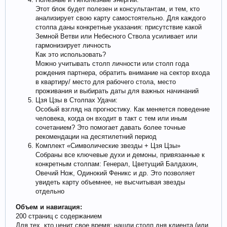
Этот блок будет полезен и консультантам, и тем, кто
анализирует свою карту самостоятельно. Для каждого
столпа даны конкретные указания: присутствие какой
Земной Ветви или Небесного Ствола усиливает или
гармонизирует личность
Как это использовать?
Можно учитывать столп личности или столп года
рождения партнера, обратить внимание на сектор входа
в квартиру/ место для рабочего стола, место
проживания и выбирать даты для важных начинаний
Цзя Цзы в Столпах Удачи:
Особый взгляд на прогностику. Как меняется поведение
человека, когда он входит в такт с тем или иным
сочетанием? Это помогает давать более точные
рекомендации на десятилетний период
Комплект «Символические звезды + Цзя Цзы»
Собраны все ключевые духи и демоны, привязанные к
конкретным столпам: Генерал, Цветущий Балдахин,
Овечий Нож, Одинокий Феникс и др. Это позволяет
увидеть карту объемнее, не высчитывая звезды
отдельно
Объем и навигация:
200 страниц с содержанием
Для тех, кто ценит свое время: нашли столп дня клиента (или