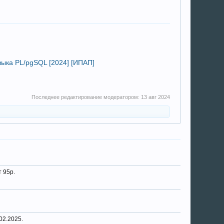
ыка PL/pgSQL [2024] [ИПАП]
Последнее редактирование модератором:
13 авг 2024
 95р.
02.2025.