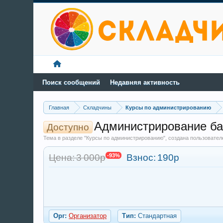
Поиск сообщений
Недавняя активность
Главная
Складчины
Курсы по администрированию
Администрирование баз
Доступно
Тема в разделе "Курсы по администрированию", создана пользовате
Цена: 3 000р
-93%
Взнос:
190р
Орг:
Организатор
Тип:
Стандартная