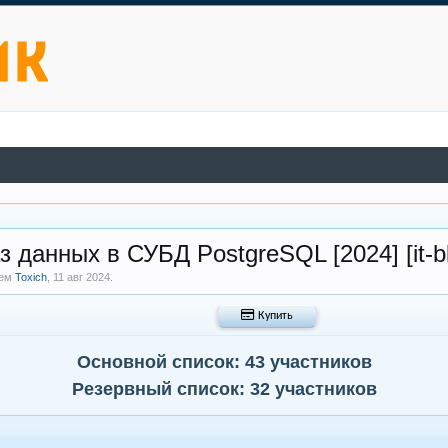
 данных в СУБД PostgreSQL [2024] [it-b
лем
Toxich
,
11 авг 2024
.
 Купить
Основной список: 43 участников
Резервный список: 32 участников