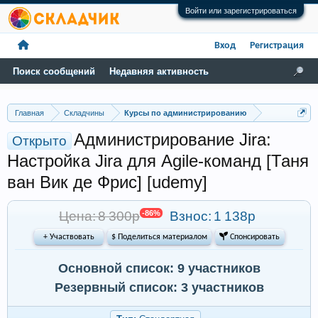
Войти или зарегистрироваться
Вход
Регистрация
Поиск сообщений
Недавняя активность
Главная
Складчины
Курсы по администрированию
Администрирование Jira:
Открыто
Настройка Jira для Agile-команд [Таня
ван Вик де Фрис] [udemy]
Цена: 8 300р
-86%
Взнос:
1 138р
+ Участвовать
$ Поделиться материалом
 Спонсировать
Основной список: 9 участников
Резервный список: 3 участников