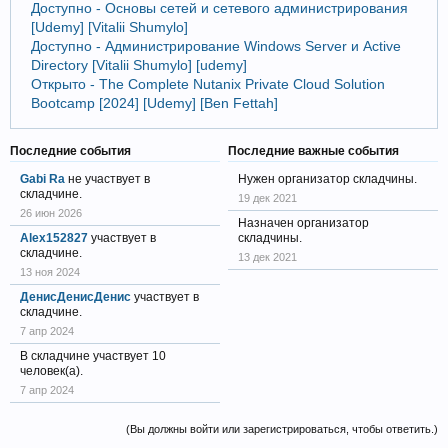
Доступно - Основы сетей и сетевого администрирования
[Udemy] [Vitalii Shumylo]
Доступно - Администрирование Windows Server и Active
Directory [Vitalii Shumylo] [udemy]
Открыто - The Complete Nutanix Private Cloud Solution
Bootcamp [2024] [Udemy] [Ben Fettah]
Последние события
Последние важные события
Gabi Ra
не участвует в
Нужен организатор складчины.
складчине.
19 дек 2021
26 июн 2026
Назначен организатор
Alex152827
участвует в
складчины.
складчине.
13 дек 2021
13 ноя 2024
ДенисДенисДенис
участвует в
складчине.
7 апр 2024
В складчине участвует 10
человек(а).
7 апр 2024
(Вы должны войти или зарегистрироваться, чтобы ответить.)