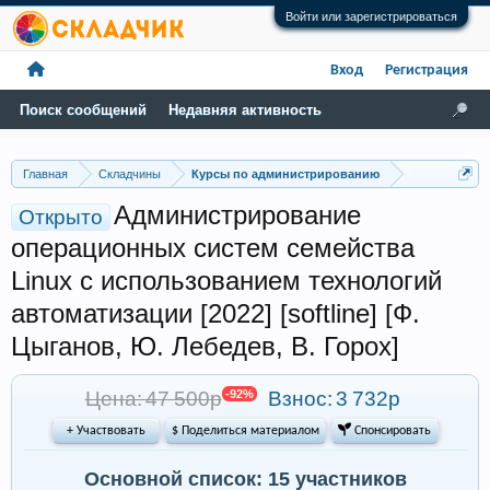
Войти или зарегистрироваться
Вход
Регистрация
Поиск сообщений
Недавняя активность
Главная
Складчины
Курсы по администрированию
Администрирование
Открыто
операционных систем семейства
Linux c использованием технологий
автоматизации [2022] [softline] [Ф.
Цыганов, Ю. Лебедев, В. Горох]
Цена: 47 500р
-92%
Взнос:
3 732р
+ Участвовать
$ Поделиться материалом
 Спонсировать
Основной список: 15 участников