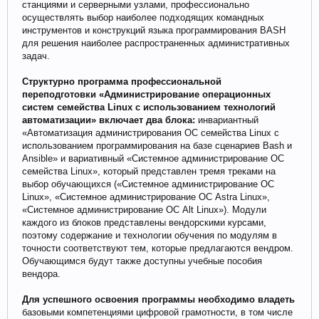
станциями и серверными узлами, профессионально
осуществлять выбор наиболее подходящих командных
инструментов и конструкций языка программирования BASH
для решения наиболее распространенных административных
задач.
Структурно программа профессиональной
переподготовки «Администрирование операционных
систем семейства Linux c использованием технологий
автоматизации» включает два блока:
инвариантный
«Автоматизация администрирования ОС семейства Linux с
использованием программирования на базе сценариев Bash и
Ansible» и вариативный «Системное администрирование ОС
семейства Linux», который представлен тремя треками на
выбор обучающихся («Системное администрирование ОС
Linux», «Системное администрирование ОС Astra Linux»,
«Системное администрирование ОС Alt Linux»). Модули
каждого из блоков представлены вендорскими курсами,
поэтому содержание и технологии обучения по модулям в
точности соответствуют тем, которые предлагаются вендром.
Обучающимся будут также доступны учебные пособия
вендора.
Для успешного освоения программы необходимо владеть
базовыми компетенциями цифровой грамотности, в том числе