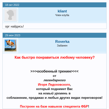
18 окт 2022
kliant
Член клуба
орг найдись!
29 июн 2023
Roverka
Забанен
Как быстро понравиться любому человеку?
>>>особенный тренинг<<<
от
легендарного
Игоря Ледоховского
,
который поднимет Вас
на
новый уровень
в
соблазнении, продажах и любых других видах переговоров!
Построен на базе навыков спецагента ФБР
!