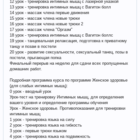
12 урок - тренировка интимных мышц с лазерной указкой
13 урок - тренировка интимных мышц с Вагитон болл
14 урок - массаж члена первые движения
15 урок - массаж члена новые трюки
16 урок - массаж члена новые трюки 2
17 урок - массаж члена "Оргазм"
18 урок - тренировка интимных мышц с Вагитон боллс
19 урок - танцевальная релаксация, подготовка к приватному
танцу и позам в постели
20 урок - развитие сексуальности, сексуальный танец, позы в
постели, прыгающая попка
Финальный перерыв на неделю для сдачи всех пропущенных
домашних работ.
Подробная программа курса по программе Женское здоровье
(для слабых интимных мышц):
0 урок - вводный урок
Урок-тест на тренировку Интимных мышц, для определения
вашего уровня и определение программы обучения
Урок - Женское здоровье. Противопоказания для тренировки
интимных мышц
1 урок - тренировка языка на силу
2 урок - тренировка языка на гибкость
3 урок - первые трюки языком
4 урок - тренировка языка на подвижность