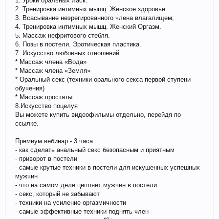
1. Уроки оральных ласк.
2. Тренировка интимных мышц. Женское здоровье.
3. Всасывание неэрегированного члена влагалищем;
4. Тренировка интимных мышц. Женский Оргазм.
5. Массаж нефритового стебля.
6. Позы в постели. Эротическая пластика.
7. Искусство любовных отношений:
* Массаж члена «Вода»
* Массаж члена «Земля»
* Оральный секс (техники орального секса первой ступени
обучения)
* Массаж простаты
8.Искусство поцелуя
Вы можете купить видеофильмы отдельно, перейдя по
ссылке.
Премиум вебинар - 3 часа
- как сделать анальный секс безопасным и приятным
- приворот в постели
- самые крутые техники в постели для искушенных успешных
мужчин
- что на самом деле цепляет мужчин в постели
- секс, который не забывают
- техники на усиление оргазмичности
- самые эффективные техники поднять член