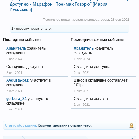
Доступно - Марафон "ПонимаюГоворю" [Мария
Станкевич]
Последнее редактирование модератором:
28 сен 2021
1 человеку нравится это.
Последние события
Последние важные события
Хранитель
хранитель
Хранитель
хранитель
складчины.
складчины.
1 авг 2024
1 авг 2024
Складчина доступна.
Складчина доступна.
2 окт 2021
2 окт 2021
Avgusta-bazi
участвует в
Взнос в складчине составляет
складчине.
101р.
2 окт 2021
1 окт 2021
gerbera_84
участвует в
Складчина активна.
складчине.
1 окт 2021
1 окт 2021
Статус обсуждения:
Комментирование ограничено.