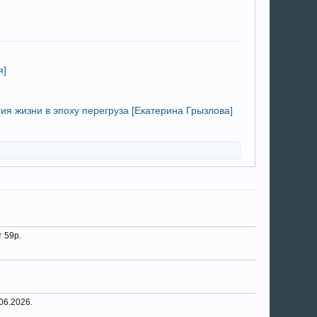
я]
ия жизни в эпоху перегруза [Екатерина Грызлова]
 59р.
06.2026.