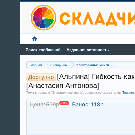
Поиск сообщений
Недавняя активность
Главная
Складчины
Электронные книги
[Альпина] Гибкость ка
Доступно
[Анастасия Антонова]
Тема в разделе "Электронные книги", создана пользователем
Топикст
Цена: 599р
-80%
Взнос:
118р