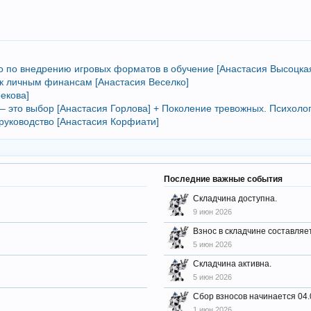
тво по внедрению игровых форматов в обучение [Анастасия Высоцка
 к личным финансам [Анастасия Веселко]
рекова]
– это выбор [Анастасия Горлова] + Поколение тревожных. Психолог
руководство [Анастасия Корфиати]
Последние важные события
Складчина доступна.
9 июн 2026
Взнос в складчине составляет
5 июн 2026
Складчина активна.
5 июн 2026
Сбор взносов начинается 04.
1 июн 2026