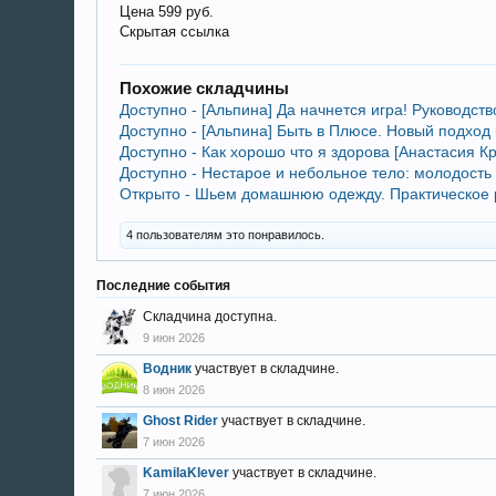
Цена 599 руб.
Скрытая ссылка
Похожие складчины
Доступно - [Альпина] Да начнется игра! Руководс
Доступно - [Альпина] Быть в Плюсе. Новый подход
Доступно - Как хорошо что я здорова [Анастасия К
Доступно - Нестарое и небольное тело: молодость 
Открыто - Шьем домашнюю одежду. Практическое 
4 пользователям это понравилось.
Последние события
Складчина доступна.
9 июн 2026
Водник
участвует в складчине.
8 июн 2026
Ghost Rider
участвует в складчине.
7 июн 2026
KamilaKlever
участвует в складчине.
7 июн 2026