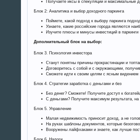
Получаете иксы в спекуляции и максимальные д
Блок 2: Аналитика и выбор доходного паркинга
Поймете, какой подход к выбору паркинга подхо
Узнаете, какие российские города являются наи
Изучите плюсы и минусы инвестиций в паркинги 
Дополнительный блок на выбор:
Блок 3. Психология инвестора
Станут понятны причины прокрастинации и топта
Договоритесь с собой и с окружающими, получи
Сможете идти к своим целям с ясным видением и
Блок 4. Стратегии заработка с деньгами и без
Без денег? Сможете! Получите доступ к богате
С деньгами? Получите максимум результата, на 
Блок 5. Управление
Малая недвижимость приносит доход, а не голо
На руках шаблоны документов, которые безого
Вооружены лайфхаками и знаете, как лучше пос
Блок 6. Налоги