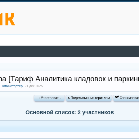
а [Тариф Аналитика кладовок и паркинг
м
Топикстартер
,
21 дек 2025
.
+ Участвовать
$ Поделиться материалом
 Спонсирова
Основной список: 2 участников