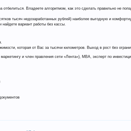
ора отбелиться. Владеете алгоритмом, как это сделать правильно не по
есятков тысяч недозаработанных рублей) наиболее выгодную и комфортн
 найдете вариант работы без кассы.
и.
жимости, которая от Вас за тысячи километров. Выход в рост без огран
 маркетингу и член правления сети «Лента»), MBA, эксперт по инвестиц
и
документов