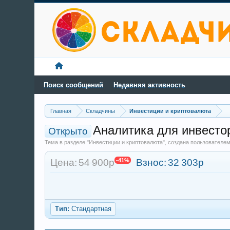
Поиск сообщений
Недавняя активность
Главная
Складчины
Инвестиции и криптовалюта
Аналитика для инвестор
Открыто
Тема в разделе "Инвестиции и криптовалюта", создана пользователе
Цена: 54 900р
-41%
Взнос:
32 303р
Тип:
Стандартная