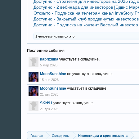
Доступно - Стратегия для инвесторов на 2025 год о
Доступно - 2 вебинара для инвесторов [Эдвис Мар
Открыто - Подписка на телеграм канал InveStory Pri
Доступно - Закрытый клуб продвинутых инвесторов 
Доступно - Подписка на контент Веселый инвестор
1 человеку нравится это.
Последние события
kaprizulka
участвует в складчине.
5 мар 2026
MoonSunshine
не участвует в складчине.
15 янв 2026
MoonSunshine
участвует в складчине.
21 дек 2025
SKN91
участвует в складчине.
21 дек 2025
Главная
Складчины
Инвестиции и криптовалюта