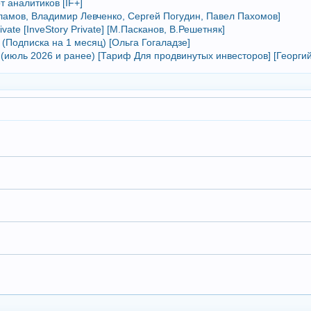
т аналитиков [IF+]
ламов, Владимир Левченко, Сергей Погудин, Павел Пахомов]
vate [InveStory Private] [М.Пасканов, В.Решетняк]
(Подписка на 1 месяц) [Ольга Гогаладзе]
 (июль 2026 и ранее) [Тариф Для продвинутых инвесторов] [Георгий