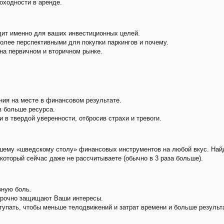
оходности в аренде.
дит именно для ваших инвестиционных целей.
более перспективными для покупки паркингов и почему.
на первичном и вторичном рынке.
ния на месте в финансовом результате.
в больше ресурса.
 в твердой уверенности, отбросив страхи и тревоги.
йшему «шведскому столу» финансовых инструментов на любой вкус. Най
который сейчас даже не рассчитываете (обычно в 3 раза больше).
вную боль.
ворочно защищают Ваши интересы.
тупать, чтобы меньше телодвижений и затрат времени и больше результ