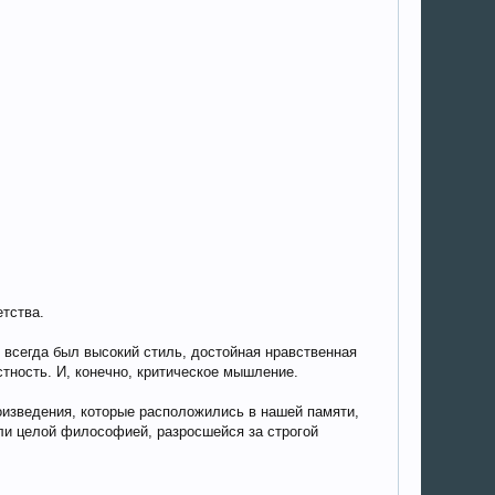
етства.
й всегда был высокий стиль, достойная нравственная
стность. И, конечно, критическое мышление.
оизведения, которые расположились в нашей памяти,
ли целой философией, разросшейся за строгой