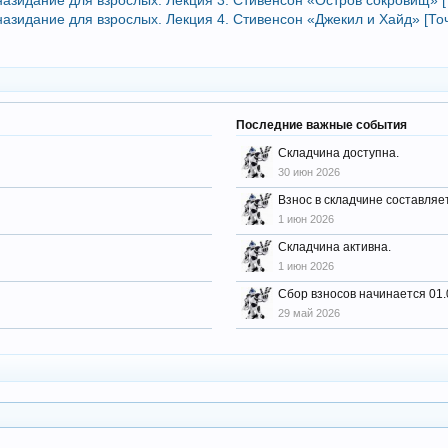
 назидание для взрослых. Лекция 4. Стивенсон «Джекил и Хайд» [То
Последние важные события
Складчина доступна.
30 июн 2026
Взнос в складчине составляе
1 июн 2026
Складчина активна.
1 июн 2026
Сбор взносов начинается 01.
29 май 2026