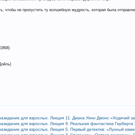
ь, чтобы не пропустить ту волшебную мудрость, которая была отправле
1868)
Дойль)
 назидание для взрослых. Лекция 11. Диана Уинн Джонс «Ходячий з
 назидание для взрослых. Лекция 9. Реальная фантастика Герберта 
 назидание для взрослых. Лекция 5. Первый детектив: «Лунный каме
 назидание для взрослых. Лекция 3. Стивенсон «Остров сокровищ» 