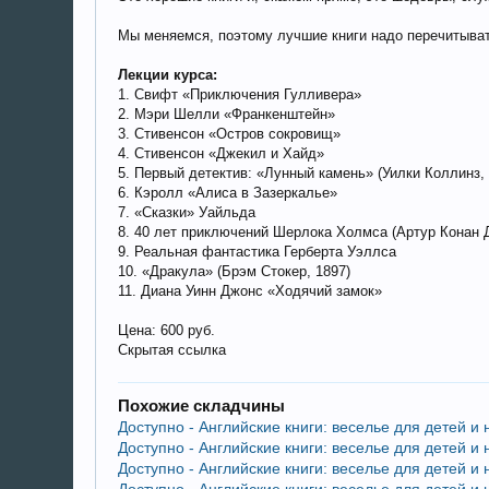
Мы меняемся, поэтому лучшие книги надо перечитыват
Лекции курса:
1. Свифт «Приключения Гулливера»
2. Мэри Шелли «Франкенштейн»
3. Стивенсон «Остров сокровищ»
4. Стивенсон «Джекил и Хайд»
5. Первый детектив: «Лунный камень» (Уилки Коллинз, 
6. Кэролл «Алиса в Зазеркалье»
7. «Сказки» Уайльда
8. 40 лет приключений Шерлока Холмса (Артур Конан 
9. Реальная фантастика Герберта Уэллса
10. «Дракула» (Брэм Стокер, 1897)
11. Диана Уинн Джонс «Ходячий замок»
Цена: 600 руб.
Скрытая ссылка
Похожие складчины
Доступно - Английские книги: веселье для детей и
Доступно - Английские книги: веселье для детей и
Доступно - Английские книги: веселье для детей и
Доступно - Английские книги: веселье для детей и