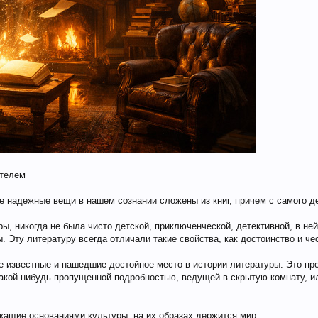
ателем
е надежные вещи в нашем сознании сложены из книг, причем с самого д
ры, никогда не была чисто детской, приключенческой, детективной, в не
 Эту литературу всегда отличали такие свойства, как достоинство и че
же известные и нашедшие достойное место в истории литературы. Это пр
какой-нибудь пропущенной подробностью, ведущей в скрытую комнату, и
жащие основаниями культуры, на их образах держится мир.