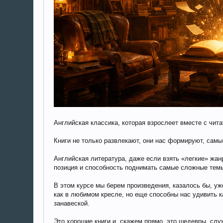
Английская классика, которая взрослеет вместе с чит
Книги не только развлекают, они нас формируют, самы
Английская литература, даже если взять «легкие» жан
позиция и способность поднимать самые сложные темы.
В этом курсе мы берем произведения, казалось бы, у
как в любимом кресле, но еще способны нас удивить 
занавеской.
Это хорошие книги и, скажем прямо, это шедевры, слу