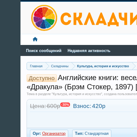
Поиск сообщений
Недавняя активность
Главная
Складчины
Культура, история и искусство
Английские книги: вес
Доступно
«Дракула» (Брэм Стокер, 1897) 
Тема в разделе "Культура, история и искусство", создана пользоват
Цена: 600р
-30%
Взнос:
420р
Орг:
Организатор
Тип:
Стандартная