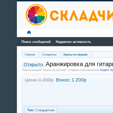
Поиск сообщений
Недавняя активность
Главная
Складчины
Курсы по музыке
Аранжировка для гитары 
Открыто
Тема в разделе "Курсы по музыке", создана пользователем
Людвиг А
Цена: 1 200р
Взнос:
1 200р
Тип:
Стандартная