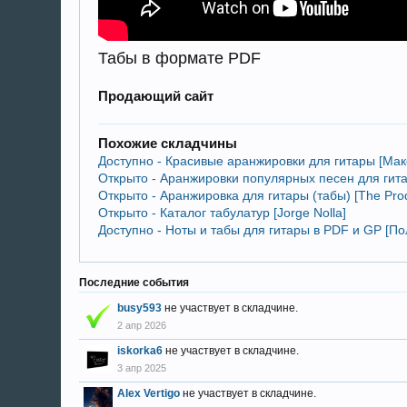
Табы в формате PDF
Продающий сайт
Похожие складчины
Доступно - Красивые аранжировки для гитары [Ма
Открыто - Аранжировки популярных песен для гит
Открыто - Аранжировка для гитары (табы) [The Prodi
Открыто - Каталог табулатур [Jorge Nolla]
Доступно - Ноты и табы для гитары в PDF и GP [По
Последние события
busy593
не участвует в складчине.
2 апр 2026
iskorka6
не участвует в складчине.
3 апр 2025
Alex Vertigo
не участвует в складчине.