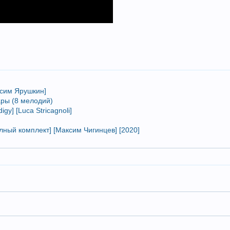
ксим Ярушкин]
ары (8 мелодий)
gy] [Luca Stricagnoli]
лный комплект] [Максим Чигинцев] [2020]