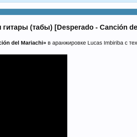
итары (табы) [Desperado - Canción del 
ión del Mariachi»
в аранжировке Lucas Imbiriba с т