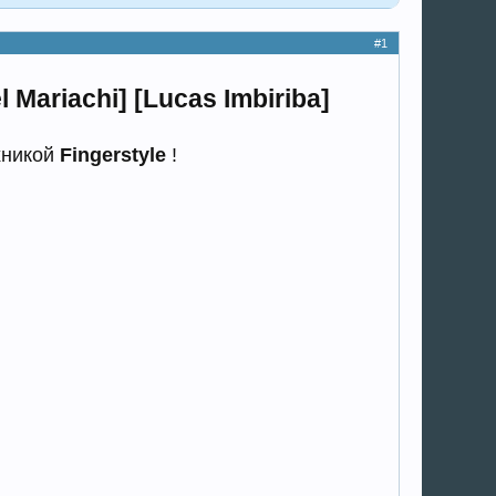
#1
Mariachi] [Lucas Imbiriba]
ехникой
Fingerstyle
!