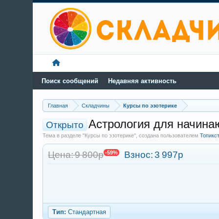
Поиск сообщений
Недавняя активность
Главная
Складчины
Курсы по эзотерике
Астрология для начина
Открыто
Тема в разделе "Курсы по эзотерике", создана пользователем
Топикс
Цена: 9 800р
-59%
Взнос:
3 997р
Тип:
Стандартная