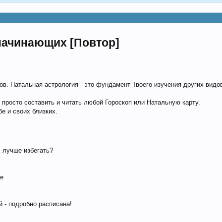
начинающих [Повтор]
в. Натальная астрология - это фундамент Твоего изучения других видов
просто составить и читать любой Гороскоп или Натальную карту.
е и своих близких.
х лучше избегать?
ие
й - подробно расписана!