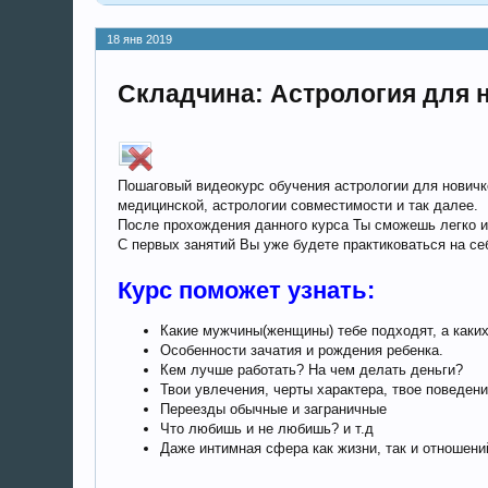
18 янв 2019
Складчина: Астрология для 
Пошаговый видеокурс обучения астрологии для новичко
медицинской, астрологии совместимости и так далее.
После прохождения данного курса Ты сможешь легко и 
С первых занятий Вы уже будете практиковаться на себ
Курс поможет узнать:
Какие мужчины(женщины) тебе подходят, а каки
Особенности зачатия и рождения ребенка.
Кем лучше работать? На чем делать деньги?
Твои увлечения, черты характера, твое поведен
Переезды обычные и заграничные
Что любишь и не любишь? и т.д
Даже интимная сфера как жизни, так и отношени