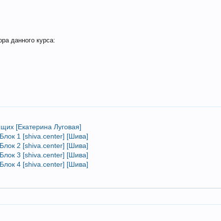
ора данного курса:
щих [Екатерина Луговая]
ок 1 [shiva.center] [Шива]
ок 2 [shiva.center] [Шива]
ок 3 [shiva.center] [Шива]
ок 4 [shiva.center] [Шива]