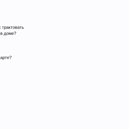
х трактовать
 в доме?
карте?