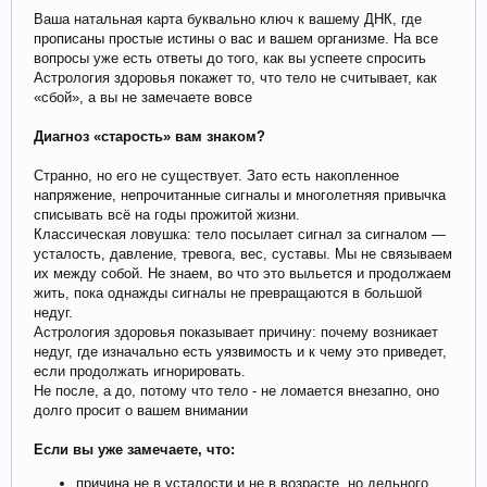
Ваша натальная карта буквально ключ к вашему ДНК, где
прописаны простые истины о вас и вашем организме. На все
вопросы уже есть ответы до того, как вы успеете спросить
Астрология здоровья покажет то, что тело не считывает, как
«сбой», а вы не замечаете вовсе
Диагноз «старость» вам знаком?
Странно, но его не существует. Зато есть накопленное
напряжение, непрочитанные сигналы и многолетняя привычка
списывать всё на годы прожитой жизни.
Классическая ловушка: тело посылает сигнал за сигналом —
усталость, давление, тревога, вес, суставы. Мы не связываем
их между собой. Не знаем, во что это выльется и продолжаем
жить, пока однажды сигналы не превращаются в большой
недуг.
Астрология здоровья показывает причину: почему возникает
недуг, где изначально есть уязвимость и к чему это приведет,
если продолжать игнорировать.
Не после, а до, потому что тело - не ломается внезапно, оно
долго просит о вашем внимании
Если вы уже замечаете, что:
причина не в усталости и не в возрасте, но дельного