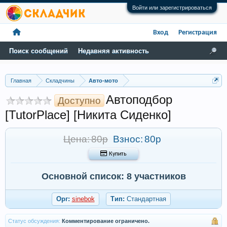
Войти или зарегистрироваться
Вход
Регистрация
Поиск сообщений
Недавняя активность
Главная
Складчины
Авто-мото
Автоподбор
Доступно
[TutorPlace] [Никита Сиденко]
Цена: 80р
Взнос:
80р
 Купить
Основной список: 8 участников
Орг:
sinebok
Тип:
Стандартная
Статус обсуждения:
Комментирование ограничено.