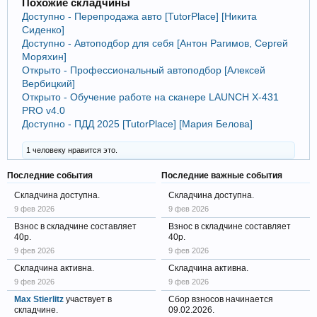
Похожие складчины
Доступно - Перепродажа авто [TutorPlace] [Никита
Сиденко]
Доступно - Автоподбор для себя [Антон Рагимов, Сергей
Моряхин]
Открыто - Профессиональный автоподбор [Алексей
Вербицкий]
Открыто - Обучение работе на сканере LAUNCH X-431
PRO v4.0
Доступно - ПДД 2025 [TutorPlace] [Мария Белова]
1 человеку нравится это.
Последние события
Последние важные события
Складчина доступна.
Складчина доступна.
9 фев 2026
9 фев 2026
Взнос в складчине составляет
Взнос в складчине составляет
40р.
40р.
9 фев 2026
9 фев 2026
Складчина активна.
Складчина активна.
9 фев 2026
9 фев 2026
Max Stierlitz
участвует в
Сбор взносов начинается
складчине.
09.02.2026.