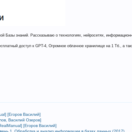
ой Базы знаний. Рассказываю о технологиях, нейросетях, информацио
сплатный доступ к GPT-4, Огромное облачное хранилище на 1 Тб., а т
al] [Егоров Василий]
ылов, Василий Озеров]
RealManual] [Егоров Василий]
ровень 1. Обработка и анализ информации в базах данных (2017)