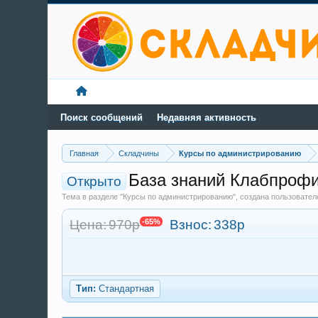
Поиск сообщений
Недавняя активность
Главная
Складчины
Курсы по администрированию
База знаний Клабпрофи
Открыто
Тема в разделе "Курсы по администрированию", создана пользовате
Цена: 970р
-65%
Взнос:
338р
Тип:
Стандартная