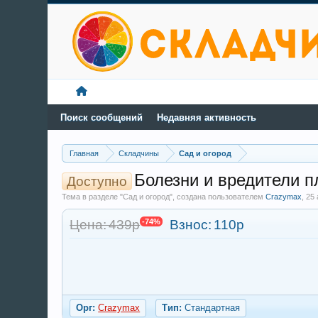
Поиск сообщений
Недавняя активность
Главная
Складчины
Сад и огород
Болезни и вредители п
Доступно
Тема в разделе "Сад и огород", создана пользователем
Crazymax
,
25 
Цена: 439р
-74%
Взнос:
110р
Орг:
Crazymax
Тип:
Стандартная