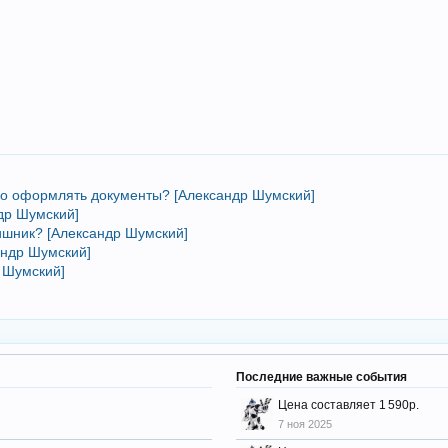
ьно оформлять документы? [Александр Шумский]
др Шумский]
аишник? [Александр Шумский]
андр Шумский]
р Шумский]
Последние важные события
Цена составляет 1 590р.
7 ноя 2025