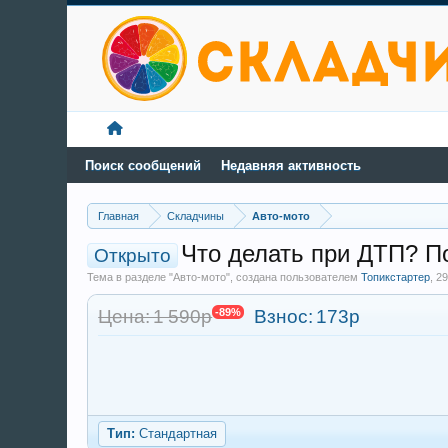
Поиск сообщений
Недавняя активность
Главная
Складчины
Авто-мото
Что делать при ДТП? П
Открыто
Тема в разделе "Авто-мото", создана пользователем
Топикстартер
,
29
Цена: 1 590р
-89%
Взнос:
173р
Тип:
Стандартная