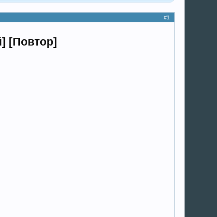
#1
] [Повтор]