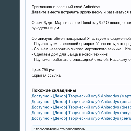
Приглашаю в весенний клуб Aniteddys .
Давайте вместе встречать яркую весну и развиваться в
О чем будет Март в нашем Donut клубе? О весне, о по
рукодельницам.
Организуем обмен подарками! Участвуем в фирменной 
- Поучаствуем в весенней ярмарке. У нас есть, что п
- Сошьём невероятно милого мартовского зайчика . Ил
- Сделаем дом для Зайца в новой технике!
- Научимся работать с эпоксидной смолой. Расскажу 
Цена 780 руб.
Скрытая ссылка
Похожие складчины
Доступно - [Декор] Творческий клуб Aniteddys (март
Доступно - [Декор] Творческий клуб Aniteddys (янва
Доступно - [Декор] Творческий клуб Aniteddys (февр
Доступно - [Декор] Творческий клуб Aniteddys (авгус
Доступно - [Декор] Творческий клуб Aniteddys (сент
2 пользователям это понравилось.