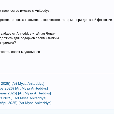
 творчестве вместе с Aniteddys.
дарках, о новых техниках в творчестве, которые, при должной фантази
забаве от Aniteddys «Тайная Леди»
редложить для подарков своим близким
и кролика?
секреты своих медальонов.
 2025) [Art Муза Aniteddys]
рь 2026) [Art Муза Aniteddys]
аль 2026) [Art Муза Aniteddys]
т 2025) [Art Муза Aniteddys]
ябрь 2025) [Art Муза Aniteddys]