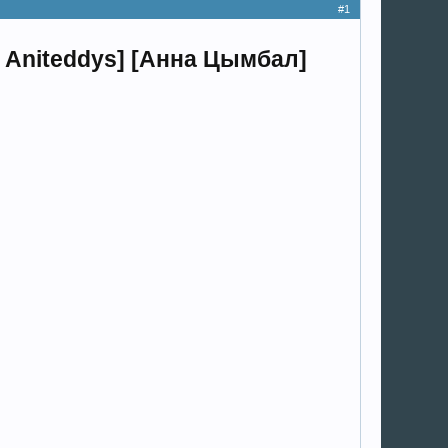
#1
а Aniteddys] [Анна Цымбал]