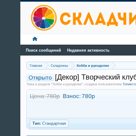
Поиск сообщений
Недавняя активность
Главная
Складчины
Хобби и рукоделие
[Декор] Творческий клуб
Открыто
Тема в разделе "Хобби и рукоделие", создана пользователем
Топикст
Цена: 780р
Взнос:
780р
Тип:
Стандартная