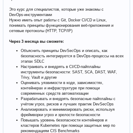
Это курс для специалистов, которые уже знакомы с
DevOps‑инструментами
Нужно иметь опыт работы с Git, Docker CI/CD и Linux,
понимать принципы функционирования веб-приложения и
сетевые протоколы (HTTP, TCP/IP)
Через 3 месяца вы сможете:
Объяснить принципы DevSecOps и описать, как
безопасность интегрируется в DevOps‑процессы на всех
этапах SDLC
Настраивать и внедрять в CI/CD-пайплайны
инструменты безопасности: SAST, SCA, DAST, WAF,
Trivy, Vault и другие
Оценивать уязвимости в коде, зависимостях,
контейнерах и инфраструктуре при помощи
современных средств автоматизации
Разрабатывать и внедрять безопасные пайплайны с
учётом угроз, рисков и лучших практик DevSecOps
Анализировать и минимизировать риски, используя
фреймворки угроз и зрелости безопасности
Повышать уровень безопасности контейнеров и
кластеров Kubernetes при помощи защитных мер по
рекомендациям CIS Benchmarks