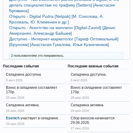
делать специалистам по трафику [Setters] [Анастасия
Бровкина]
Открыто - Digital Pudra [Netpak] [М. Соколова, А.
Крохмаль, Ю. Клименюк и др.]
Открыто - Агентство на миллион [Digital-Zavod] [Денис
Амирханян, Александр Байшев]
Доступно - Интернет-маркетолог [Тариф Оптимальный]
[Бруноям] [Анастасия Гукалова, Илья Кузнеченков]
2 пользователям это понравилось.
Последние события
Последние важные события
Складчина доступна.
Складчина доступна.
6 июл 2026
6 июл 2026
Взнос в складчине составляет
Взнос в складчине составляет
170р.
170р.
29 июн 2026
29 июн 2026
Складчина активна.
Складчина активна.
29 июн 2026
29 июн 2026
Esenich
участвует в складчине.
Сбор взносов начинается
29.06.2026.
29 июн 2026
27 июн 2026