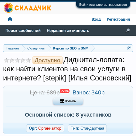
Войти или зарегистрироваться
Вход
Регистрация
Поиск сообщений
Недавняя активность
Главная
Складчины
Курсы по SEO и SMM
Диджитал-лопата:
Доступно
как найти клиентов на свои услуги в
интернете? [stepik] [Илья Сосновский]
Цена: 689р
-50%
Взнос:
340р
 Купить
Основной список: 8 участников
Орг:
Организатор
Тип:
Стандартная