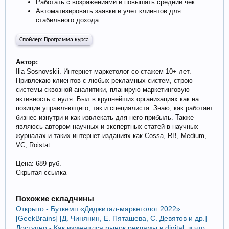
Работать с возражениями и повышать средний чек
Автоматизировать заявки и учет клиентов для
стабильного дохода
Спойлер:
Программа курса
Автор:
Ilia Sosnovskii. Интернет-маркетолог со стажем 10+ лет.
Привлекаю клиентов с любых рекламных систем, строю
системы сквозной аналитики, планирую маркетинговую
активность с нуля. Был в крупнейших организациях как на
позиции управляющего, так и специалиста. Знаю, как работает
бизнес изнутри и как извлекать для него прибыль. Также
являюсь автором научных и экспертных статей в научных
журналах и таких интернет-изданиях как Cossa, RB, Medium,
VC, Roistat.
Цена: 689 руб.
Скрытая ссылка
Похожие складчины
Открыто - Буткемп «Диджитал-маркетолог 2022»
[GeekBrains] [Д. Чинянин, Е. Пяташева, С. Девятов и др.]
Доступно - Как изменился рынок рекламы в digital, и что