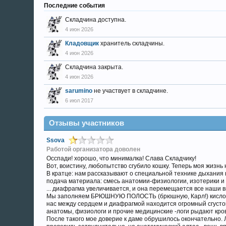
Последние события
Складчина доступна.
4 июн 2026
Кладовщик
хранитель складчины.
4 июн 2026
Складчина закрыта.
4 июн 2026
sarumino
не участвует в складчине.
6 июл 2017
Отзывы участников
Ssova
Работой организатора доволен
Осспади! хорошо, что минималка! Слава Складчику!
Вот, воистину, любопытство сгубило кошку. Теперь моя жизнь 
В кратце: нам рассказывают о специальной технике дыхания
подача материала: смесь анатомии-физиологии, изотерики и 
... диафрагма увеличивается, и она перемещается все наши вну
Мы заполняем БРЮШНУЮ ПОЛОСТЬ (брюшную, Карл!) кислородом. 
нас между сердцем и диафрагмой находится огромный сгусток к
анатомы, физиологи и прочие медицинские -логи рыдают кр
После такого мое доверие к даме обрушилось окончательно. 