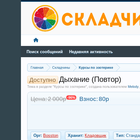
Поиск сообщений
Недавняя активность
Главная
Складчины
Курсы по эзотерике
Дыхание (Повтор)
Доступно
Тема в разделе "Курсы по эзотерике", создана пользователем
Melody
Цена: 2 000р
-96%
Взнос:
80р
Орг:
Bosston
Хранит:
Кладовщик
Тип:
Станда