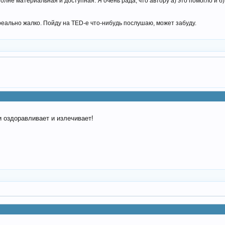
лне материальная и доступная. Я очень рада, что автору а) это помогло и б) 
 реально жалко. Пойду на TED-е что-нибудь послушаю, может забуду.
и оздоравливает и излечивает!