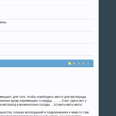
чины.
еремещает, для того, чтобы освободить место для кислорода.
 кровь перемещает к сердцу. .... ..... А вот здесь вот у
кислород в кровеносные сосуды ... (с) мать-мать-мать!
ущностях, планах воплощений и подключениях к чему-то там