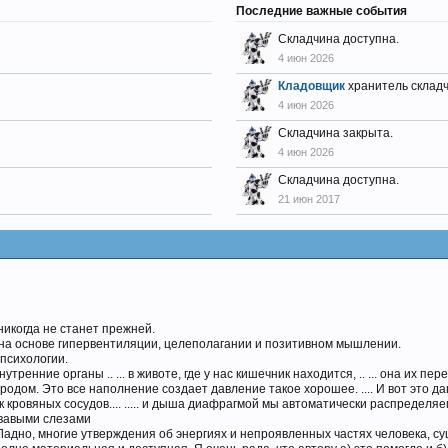
Последние важные события
Складчина доступна.
4 июн 2026
Кладовщик
хранитель склад
4 июн 2026
Складчина закрыта.
4 июн 2026
Складчина доступна.
21 июн 2017
никогда не станет прежней.
 на основе гипервентиляции, целеполагании и позитивном мышлении.
психологии.
тренние органы .. ... в животе, где у нас кишечник находится, .. ... она их п
Это все наполнение создает давление такое хорошее. .... И вот это давление
ровяных сосудов.... ..... и дыша диафрагмой мы автоматически распределяем 
овавыми слезами
Ладно, многие утверждения об энергиях и непроявленных частях человека, с