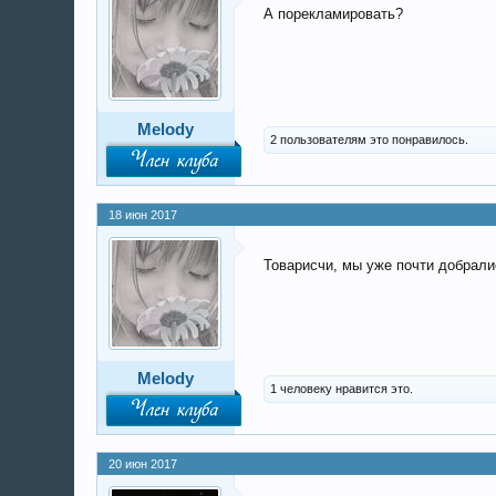
А порекламировать?
Melody
2 пользователям это понравилось.
18 июн 2017
Товарисчи, мы уже почти добрали
Melody
1 человеку нравится это.
20 июн 2017