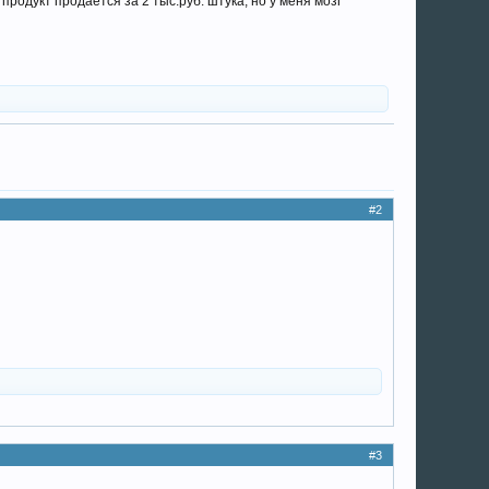
продукт продается за 2 тыс.руб. штука, но у меня мозг
#2
#3