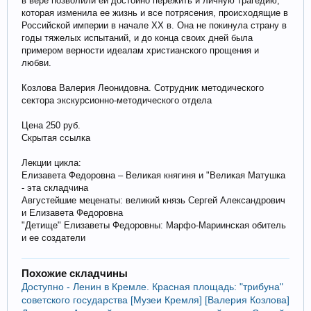
в вере позволили ей достойно пережить и личную трагедию,
которая изменила ее жизнь и все потрясения, происходящие в
Роcсийской империи в начале XX в. Она не покинула страну в
годы тяжелых испытаний, и до конца своих дней была
примером верности идеалам христианского прощения и
любви.
Козлова Валерия Леонидовна. Сотрудник методического
сектора экскурсионно-методического отдела
Цена 250 руб.
Скрытая ссылка
Лекции цикла:
Елизавета Федоровна – Великая княгиня и "Великая Матушка
- эта складчина
Августейшие меценаты: великий князь Сергей Александрович
и Елизавета Федоровна
"Детище" Елизаветы Федоровны: Марфо-Мариинская обитель
и ее создатели
Похожие складчины
Доступно - Ленин в Кремле. Красная площадь: "трибуна"
советского государства [Музеи Кремля] [Валерия Козлова]