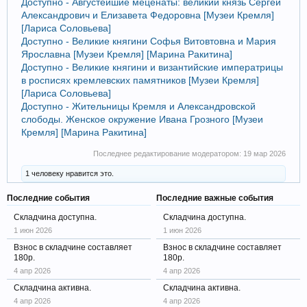
Доступно - Августейшие меценаты: великий князь Сергей
Александрович и Елизавета Федоровна [Музеи Кремля]
[Лариса Соловьева]
Доступно - Великие княгини Софья Витовтовна и Мария
Ярославна [Музеи Кремля] [Марина Ракитина]
Доступно - Великие княгини и византийские императрицы
в росписях кремлевских памятников [Музеи Кремля]
[Лариса Соловьева]
Доступно - Жительницы Кремля и Александровской
слободы. Женское окружение Ивана Грозного [Музеи
Кремля] [Марина Ракитина]
Последнее редактирование модератором:
19 мар 2026
1 человеку нравится это.
Последние события
Последние важные события
Складчина доступна.
Складчина доступна.
1 июн 2026
1 июн 2026
Взнос в складчине составляет
Взнос в складчине составляет
180р.
180р.
4 апр 2026
4 апр 2026
Складчина активна.
Складчина активна.
4 апр 2026
4 апр 2026