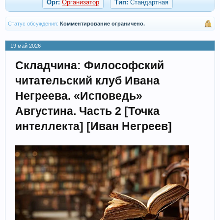
Орг:
Организатор
Тип:
Стандартная
Статус обсуждения:
Комментирование ограничено.
19 май 2026
Складчина: Философский
читательский клуб Ивана
Негреева. «Исповедь»
Августина. Часть 2 [Точка
интеллекта] [Иван Негреев]