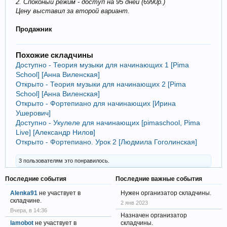
2. Споконый режим - доступ на 95 дней (6990р.)
Цену выставил за второй вариант.
Продажник
Похожие складчины
Доступно - Теория музыки для начинающих 1 [Pima
School] [Анна Виленская]
Открыто - Теория музыки для начинающих 2 [Pima
School] [Анна Виленская]
Открыто - Фортепиано для начинающих [Ирина
Ушерович]
Доступно - Укулеле для начинающих [pimaschool, Pima
Live] [Александр Нилов]
Открыто - Фортепиано. Урок 2 [Людмила Гоголинская]
3 пользователям это понравилось.
Последние события
Последние важные события
Alenka91
не участвует в
Нужен организатор складчины.
складчине.
2 янв 2023
Вчера, в 14:36
Назначен организатор
lamobot
не участвует в
складчины.