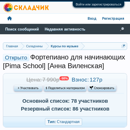
Войти или зарегистрироваться
Вход
Регистрация
Поиск сообщений
Недавняя активность
Главная
Складчины
Курсы по музыке
Фортепиано для начинающих
Открыто
[Pima School] [Анна Виленская]
Цена: 7 990р
-98%
Взнос:
127р
+ Участвовать
$ Поделиться материалом
 Спонсировать
Основной список: 78 участников
Резервный список: 86 участников
Тип:
Стандартная