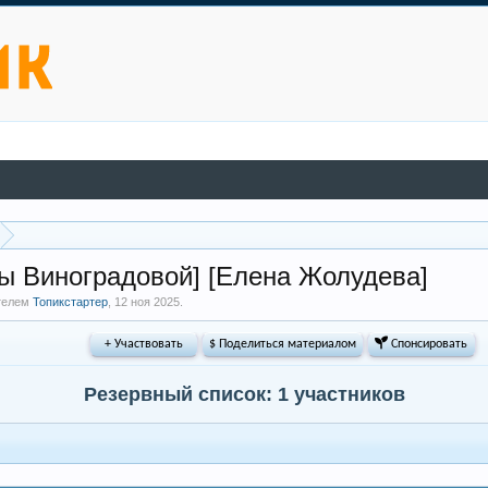
ы Виноградовой] [Елена Жолудева]
ателем
Топикстартер
,
12 ноя 2025
.
+ Участвовать
$ Поделиться материалом
 Спонсировать
Резервный список: 1 участников