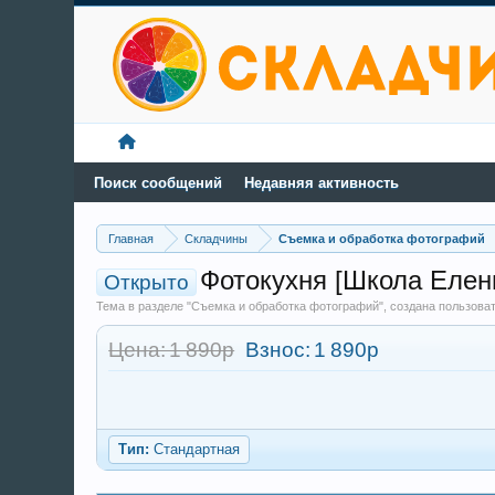
Поиск сообщений
Недавняя активность
Главная
Складчины
Съемка и обработка фотографий
Фотокухня [Школа Елен
Открыто
Тема в разделе "Съемка и обработка фотографий", создана пользов
Цена: 1 890р
Взнос:
1 890р
Тип:
Стандартная