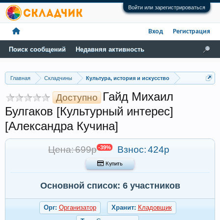
Войти или зарегистрироваться
Вход
Регистрация
Поиск сообщений
Недавняя активность
Главная
Складчины
Культура, история и искусство
Гайд Михаил
Доступно
Булгаков [Культурный интерес]
[Александра Кучина]
Цена: 699р
-39%
Взнос:
424р
 Купить
Основной список: 6 участников
Орг:
Организатор
Хранит:
Кладовщик