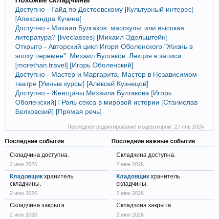
Доступно - Гайд по Достоевскому [Культурный интерес]
[Александра Кучина]
Доступно - Михаил Булгаков: масскульт или высокая
литература? [liveclasses] [Михаил Эдельштейн]
Открыто - Авторский цикл Игоря Оболенского "Жизнь в
эпоху перемен". Михаил Булгаков. Лекция в записи
[morethan.travel] [Игорь Оболенский]
Доступно - Мастер и Маргарита. Мастер в Независимом
театре [Умные курсы] [Алексей Кузнецов]
Доступно - Женщины Михаила Булгакова [Игорь
Оболенский] l Роль секса в мировой истории [Станислав
Белковский] [Прямая речь]
Последнее редактирование модератором:
27 янв 2024
Последние события
Последние важные события
Складчина доступна.
Складчина доступна.
2 июн 2026
2 июн 2026
Кладовщик
хранитель
Кладовщик
хранитель
складчины.
складчины.
2 июн 2026
2 июн 2026
Складчина закрыта.
Складчина закрыта.
2 июн 2026
2 июн 2026