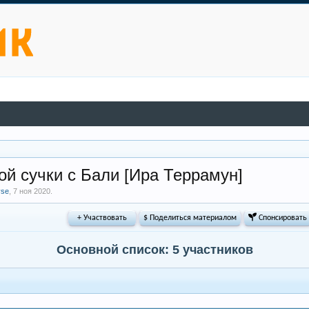
ной сучки с Бали [Ира Террамун]
vse
,
7 ноя 2020
.
+ Участвовать
$ Поделиться материалом
 Спонсировать
Основной список: 5 участников