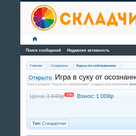
Поиск сообщений
Недавняя активность
Главная
Складчины
Курсы по соблазнению
Игра в суку от осознан
Открыто
Тема в разделе "Курсы по соблазнению", создана пользователем
oko
Цена: 3 840р
-73%
Взнос:
1 008р
Тип:
Стандартная