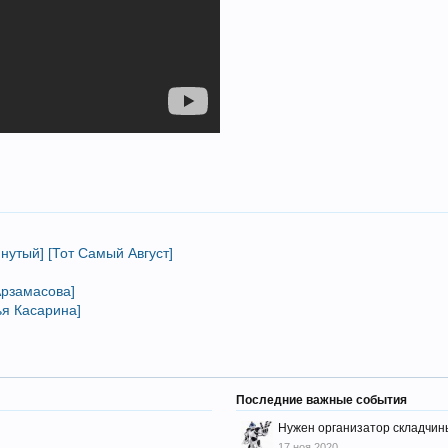
нутый] [Тот Самый Август]
Арзамасова]
ья Касарина]
Последние важные события
Нужен организатор складчин
17 ноя 2020