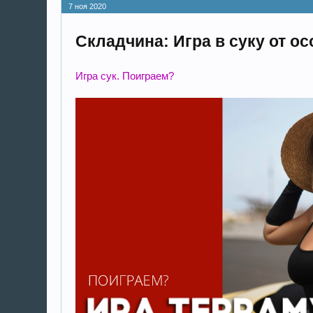
7 ноя 2020
Складчина: Игра в суку от о
Игра сук. Поиграем?