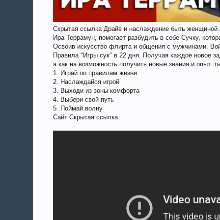
Скрытая ссылка Драйв и наслаждение быть женщиной.
Ира Террамун, помогает разбудить в себе Сучку, кото
Освоив искусство флирта и общения с мужчинами. Вой
Правила "Игры сук" в 22 дня. Получая каждое новое за
а как на возможность получить новые знания и опыт. 
1. Играй по правилам жизни
2. Наслаждайся игрой
3. Выходи из зоны комфорта
4. Выбери свой путь
5. Поймай волну
Сайт Скрытая ссылка