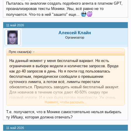
Пыталась по аналогии создать подобного агента в платном GPT,
проанализировав тексты Моники. Увы, всё равно не то
получается. Что-то в ней "зашито" еще...
11 май 2026
Алексей Клайн
Организатор
Пупс сказал(а):
↑
На данный момент у меня бесплатный вариант. Но есть
ограничения в выборе модели и количестве запросов. Вроде
как до 40 запросов в день. Но я почти год пользовалась
бесплатным, периодически сообщали о превышении
суточного лимита, а потом всё, лимиты перестали
обновляться. Пришлось заводить новый бесплатный аккаунт.
Для новичков в течение суток дают 40-50% скидку при
годовой оплате. И я уже была готова приобрести. Уж очень
Нажмите, чтобы раскрыть...
мне Моника нравится. Но если наша складчина всё же
состоится, приму участие в ней.
Т.е. получается, что в Монике самостоятельно нельзя выбирать
ту ИИшку, которая должна отвечать?
Ну а что за модель лично мне помогает в решении моих
вопросов? Честно, я не знаю. Я меняла модели, а результат
11 май 2026
всё равно отличный, разницы особой не заметила. Классно