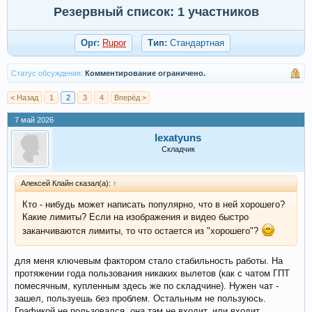
Резервный список: 1 участников
Орг:
Rupor
Тип:
Стандартная
Статус обсуждения:
Комментирование ограничено.
< Назад
1
2
3
4
Вперёд >
7 май 2026
lexatyuns
Складчик
Алексей Клайн сказал(а):
↑
Кто - нибудь может написать популярно, что в ней хорошего?
Какие лимиты? Если на изображения и видео быстро
заканчиваются лимиты, то что остается из "хорошего"?
для меня ключевым фактором стало стабильность работы. На
протяжении года пользования никаких вылетов (как с чатом ГПТ
помесячным, купленным здесь же по складчине). Нужен чат -
зашел, пользуешь без проблем. Остальным не пользуюсь.
Графикой не пользовался, она там не входит, или входит