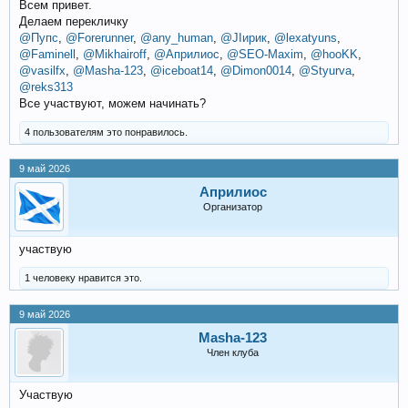
Всем привет.
Делаем перекличку
@Пупс
,
@Forerunner
,
@any_human
,
@JIирик
,
@lexatyuns
,
@Faminell
,
@Mikhairoff
,
@Априлиос
,
@SEO-Maxim
,
@hooKK
,
@vasilfx
,
@Masha-123
,
@iceboat14
,
@Dimon0014
,
@Styurva
,
@reks313
Все участвуют, можем начинать?
4 пользователям это понравилось.
9 май 2026
Априлиос
Организатор
участвую
1 человеку нравится это.
9 май 2026
Masha-123
Член клуба
Участвую