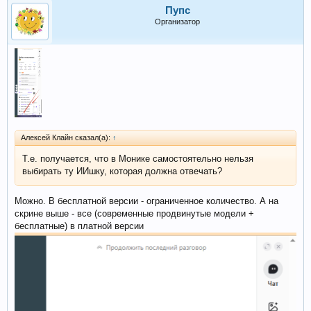
пишет посты под заданный запрос.
Пупс
Пыталась по аналогии создать подобного агента в платном
Организатор
GPT, проанализировав тексты Моники. Увы, всё равно не то
получается. Что-то в ней "зашито" еще...
Алексей Клайн сказал(а):
↑
Т.е. получается, что в Монике самостоятельно нельзя
выбирать ту ИИшку, которая должна отвечать?
Можно. В бесплатной версии - ограниченное количество. А на
скрине выше - все (современные продвинутые модели +
бесплатные) в платной версии