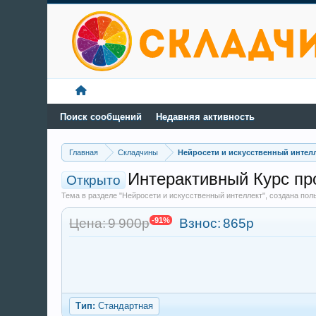
Поиск сообщений
Недавняя активность
Главная
Складчины
Нейросети и искусственный интел
Интерактивный Курс про 
Открыто
Тема в разделе "Нейросети и искусственный интеллект", создана по
Цена: 9 900р
-91%
Взнос:
865р
Тип:
Стандартная