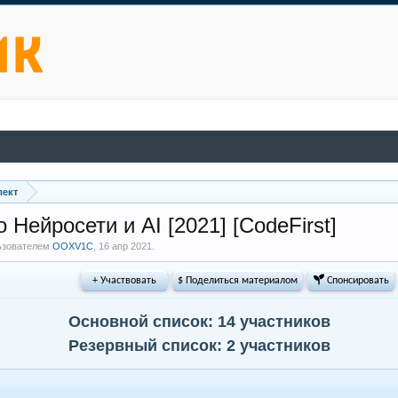
лект
Нейросети и AI [2021] [CodeFirst]
льзователем
OOXV1C
,
16 апр 2021
.
+ Участвовать
$ Поделиться материалом
 Спонсировать
Основной список: 14 участников
Резервный список: 2 участников