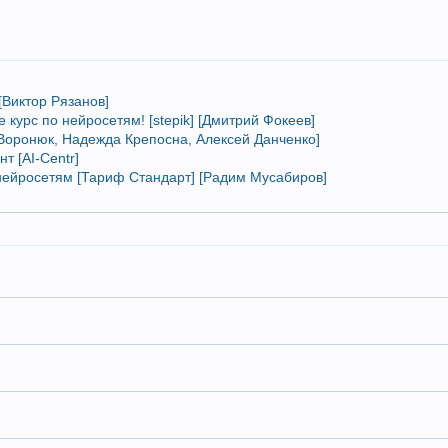
 [Виктор Рязанов]
e курс по нейросетям! [stepik] [Дмитрий Фокеев]
 Воронюк, Надежда Крепосна, Алексей Данченко]
т [AI-Centr]
 нейросетям [Тариф Стандарт] [Радим Мусабиров]