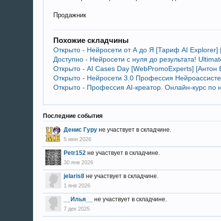
Продажник
Похожие складчины
Открыто - Нейросети от А до Я [Тариф AI Explorer]
Доступно - Нейросети с нуля до результата! Ultimat
Открыто - AI Cases Day [WebPromoExperts] [Антон
Открыто - Нейросети 3.0 Профессия Нейроассистен
Открыто - Профессия AI-креатор. Онлайн-курс по
Последние события
Денис Гуру
не участвует в складчине.
5 июн 2026
Petr152
не участвует в складчине.
30 янв 2026
jelaris8
не участвует в складчине.
1 янв 2026
__Илья__
не участвует в складчине.
7 дек 2025