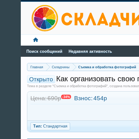
Поиск сообщений
Недавняя активность
Главная
Складчины
Съемка и обработка фотографий
Как организовать свою 
Открыто
Тема в разделе "Съемка и обработка фотографий", создана пользов
Цена: 690р
-34%
Взнос:
454р
Тип:
Стандартная