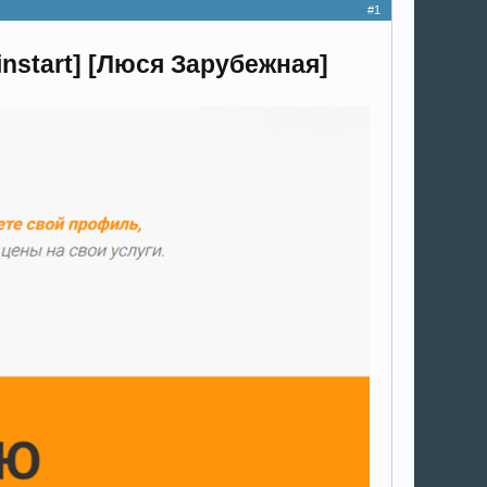
#1
nstart] [Люся Зарубежная]