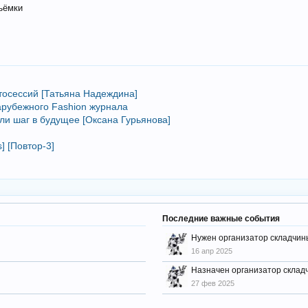
ъёмки
тосессий [Татьяна Надеждина]
зарубежного Fashion журнала
ли шаг в будущее [Оксана Гурьянова]
] [Повтор-3]
Последние важные события
Нужен организатор складчин
16 апр 2025
Назначен организатор склад
27 фев 2025