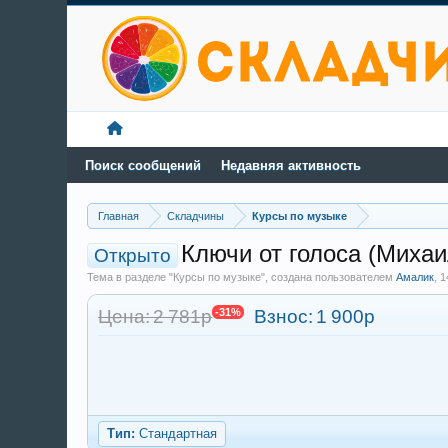
Поиск сообщений
Недавняя активность
Главная
Складчины
Курсы по музыке
Ключи от голоса (Миха
Открыто
Тема в разделе "Курсы по музыке", создана пользователем
Амалик
,
1
Цена: 2 781р
-31%
Взнос:
1 900р
Тип:
Стандартная