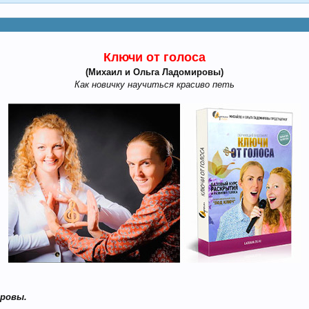
Ключи от голоса
(Михаил и Ольга Ладомировы)
Как новичку научиться красиво петь
ировы.