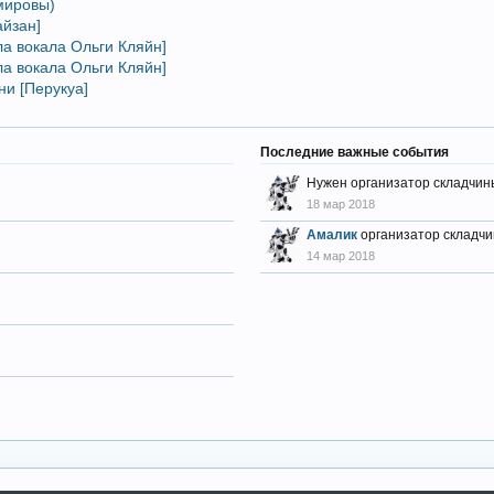
мировы)
айзан]
ла вокала Ольги Кляйн]
ла вокала Ольги Кляйн]
ни [Перукуа]
Последние важные события
Нужен организатор складчин
18 мар 2018
Амалик
организатор складчи
14 мар 2018