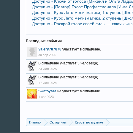
Доступно - Ключи от голоса (Михаил и Ольга Ладо
Доступно - [Повтор] Голос Профессионала [Инга Л
Доступно - Курс Лето мелизматики, 1 ступень [Шко
Доступно - Курс Лето мелизматики, 2 ступень [Шко
Доступно - Раскрой голос своей силы — ключ к жиз
Последние события
Valery787878
участвует в складчине.
30 апр 2026
В складчине участвует 5 человек(а).
23 июл 2025
В складчине участвует 5 человек(а).
17 июн 2024
Swetoyara
не участвует в складчине.
1 авг 2023
Главная
Складчины
Курсы по музыке