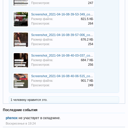
Просмотров:
247
Screenshot_2021-04-16-08-39-53-349_com.instagram.android.jpg
Размер файла:
821.5 КБ
Просмотров:
264
Screenshot_2021-04-16-08-39-57-006_com.instagram.android.jpg
Размер файла:
676.2 КБ
Просмотров:
254
Screenshot_2021-04-16-08-40-03-037_com.instagram.android.jpg
Размер файла:
684.7 КБ
Просмотров:
256
Screenshot_2021-04-16-08-40-06-515_com.instagram.android.jpg
Размер файла:
901.7 КБ
Просмотров:
249
1 человеку нравится это.
Последние события
phenox
не участвует в складчине.
Воскресенье в 19:24