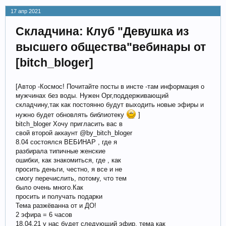
17 апр 2021
Складчина: Клуб "Девушка из
высшего общества"вебинары от
[bitch_bloger]
[Автор -Космос! Почитайте посты в инсте -там информация о
мужчинах без воды. Нужен Орг,поддерживающий
складчину,так как постоянно будут выходить новые эфиры и
нужно будет обновлять библиотеку
]
bitch_bloger Хочу пригласить вас в
свой второй аккаунт @by_bitch_bloger
8.04 состоялся ВЕБИНАР , где я
разбирала типичные женские
ошибки, как знакомиться, где , как
просить деньги, честно, я все и не
смогу перечислить, потому, что тем
было очень много.Как
просить и получать подарки
Тема разжёвaннa oт и ДО!
2 эфира = 6 часов
18.04.21 у нас будет следующий эфир, тема как