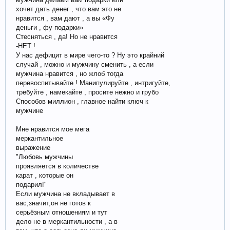
хочет дать денег , что вам это не
нравится , вам дают , а вы «Фу
деньги , фу подарки»
Стесняться , да! Но не нравится
-НЕТ !
У нас дефицит в мире чего-то ? Ну это крайний
случай , можно и мужчину сменить , а если
мужчина нравится , но жлоб тогда
перевоспитывайте ! Манипулируйте , интригуйте,
требуйте , намекайте , просите нежно и грубо
Способов миллион , главное найти ключ к
мужчине
Мне нравится мое мега
меркантильное
выражение
"Любовь мужчины
проявляется в количестве
карат , которые он
подарил!"
Если мужчина не вкладывает в
вас,значит,он не готов к
серьёзным отношениям и тут
дело не в меркантильности , а в