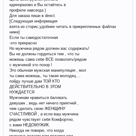
единоразово и Вы остаётесь в
профиле навсегда )
Для заказа пиши в direct.
[Следующая информация
взята из сторис,удобнее читать в прикрепленных файлах
ниже]
Если ты самодостаточная
-это прекрасно
Но мужчина рядом должен вас содержать!
Вы не должны гордиться тем , что ты
можешь сама себе ВСЕ позволить!рядом
с мужчиной это позор !
Это обычная мужская манипуляция , мол
ты сама можешь, ты такая молодец ...
пойду лучше дам ТОЙ КТО
ДЕЙСТВИТЕЛЬНО В ЭТОМ
НУЖДАЕТСЯ
Мужчинам нравиться баловать
девушек , ведь нет ничего приятней ,
чем сделать свою ЖЕНЩИНУ
СЧАСТЛИВОЙ , а если ваш мужчина
рядом чувствует себя Комфортно,
с вами НЕДОМУЖИК.
Никогда не поверю, что когда
мужчина делаем вам подарки или