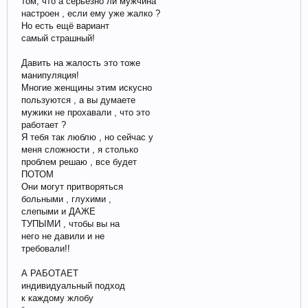
том, что а серьезно ли мужчина
настроен , если ему уже жалко ?
Но есть ещё вариант
самый страшный!
Давить на жалость это тоже
манипуляция!
Многие женщины этим искусно
пользуются , а вы думаете
мужики не прохавали , что это
работает ?
Я тебя так люблю , но сейчас у
меня сложности , я столько
проблем решаю , все будет
ПОТОМ
Они могут притворяться
больными , глухими ,
слепыми и ДАЖЕ
ТУПЫМИ , чтобы вы на
него не давили и не
требовали!!
А РАБОТАЕТ
индивидуальный подход
к каждому жлобу