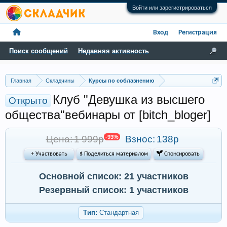
Войти или зарегистрироваться
Вход
Регистрация
Поиск сообщений
Недавняя активность
Главная
Складчины
Курсы по соблазнению
Клуб "Девушка из высшего
Открыто
общества"вебинары от [bitch_bloger]
Цена: 1 999р
-93%
Взнос:
138р
+ Участвовать
$ Поделиться материалом
 Спонсировать
Основной список: 21 участников
Резервный список: 1 участников
Тип:
Стандартная