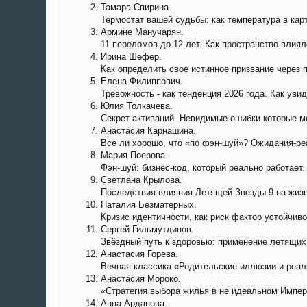
Тамара Спирина.
Термостат вашей судьбы: как температура в ка
Армине Манучарян.
11 переломов до 12 лет. Как пространство влиял
Ирина Шефер.
Как определить свое истинное призвание через 
Елена Филиппович.
Тревожность - как тенденция 2026 года. Как уви
Юлия Толкачева.
Секрет активаций. Невидимые ошибки которые мо
Анастасия Карнашина.
Все ли хорошо, что «по фэн-шуй»? Ожидания-ре
Мария Поерова.
Фэн-шуй: бизнес-код, который реально работает.
Светлана Крылова.
Последствия влияния Летящей Звезды 9 на жизн
Наталия Безматерных.
Кризис идентичности, как риск фактор устойчиво
Сергей Гильмутдинов.
Звёздный путь к здоровью: применение летящих
Анастасия Горева.
Вечная классика «Родительские иллюзии и реал
Анастасия Мороко.
«Стратегия выбора жилья в не идеальном Импер
Анна Арданова.