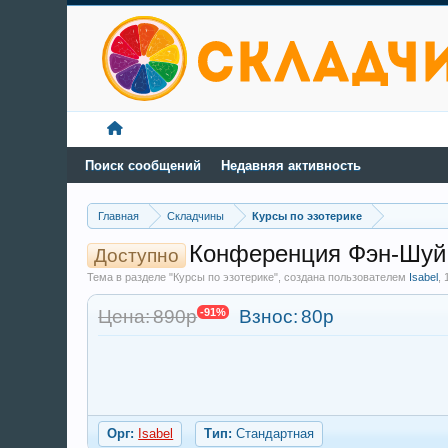
Поиск сообщений
Недавняя активность
Главная
Складчины
Курсы по эзотерике
Конференция Фэн-Шуй 
Доступно
Тема в разделе "Курсы по эзотерике", создана пользователем
Isabel
,
Цена: 890р
-91%
Взнос:
80р
Орг:
Isabel
Тип:
Стандартная