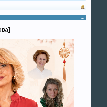
#1
ова]