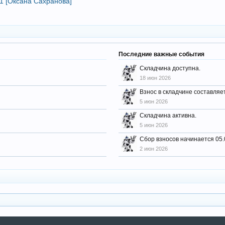
1 [Оксана Сахранова]
Последние важные события
Складчина доступна.
18 июн 2026
Взнос в складчине составляет
5 июн 2026
Складчина активна.
5 июн 2026
Сбор взносов начинается 05.
2 июн 2026