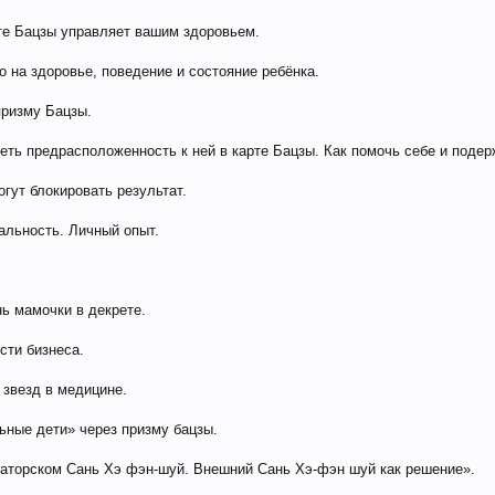
рте Бацзы управляет вашим здоровьем.
о на здоровье, поведение и состояние ребёнка.
призму Бацзы.
деть предрасположенность к ней в карте Бацзы. Как помочь себе и подер
гут блокировать результат.
альность. Личный опыт.
ь мамочки в декрете.
сти бизнеса.
 звезд в медицине.
ьные дети» через призму бацзы.
аторском Сань Хэ фэн-шуй. Внешний Сань Хэ-фэн шуй как решение».