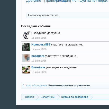
Доступно - [Транскрибация] Фен-шуй на примерах-
1 человеку нравится это.
Последние события
Складчина доступна.
18 июн 2026
Ириночка888
участвует в складчине.
17 июн 2026
papapara
участвует в складчине.
17 июн 2026
Emozione
участвует в складчине.
16 июн 2026
Статус обсуждения:
Комментирование ограничено.
Главная
Складчины
Курсы по эзотерике