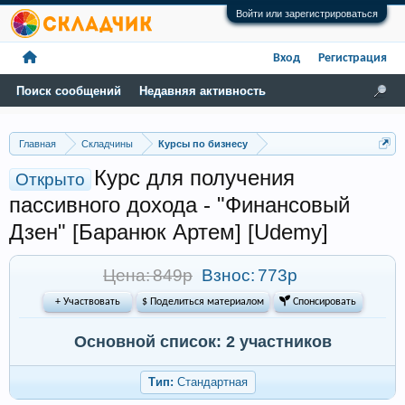
Войти или зарегистрироваться
Вход
Регистрация
Поиск сообщений
Недавняя активность
Главная
Складчины
Курсы по бизнесу
Курс для получения
Открыто
пассивного дохода - "Финансовый
Дзен" [Баранюк Артем] [Udemy]
Цена: 849р
Взнос:
773р
+ Участвовать
$ Поделиться материалом
 Спонсировать
Основной список: 2 участников
Тип:
Стандартная