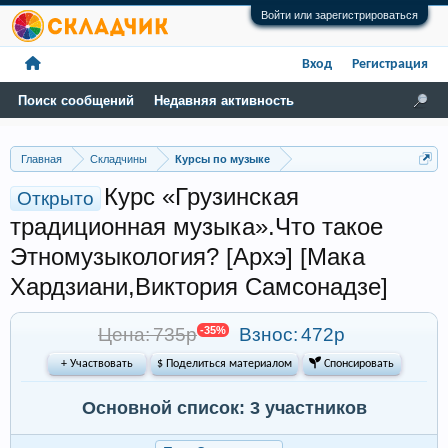
Войти или зарегистрироваться
Вход
Регистрация
Поиск сообщений
Недавняя активность
Главная
Складчины
Курсы по музыке
Курс «Грузинская
Открыто
традиционная музыка».Что такое
Этномузыкология? [Архэ] [Мака
Хардзиани,Виктория Самсонадзе]
Цена: 735р
-35%
Взнос:
472р
+ Участвовать
$ Поделиться материалом
 Спонсировать
Основной список: 3 участников