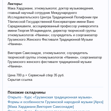
Лекторы:
Мака Хардзиани, этномузыколог, доктор музыковедения,
главный научный сотрудник Международного
Исследовательского Центра Традиционной Полифонии при
Тбилисской Государственной Консерватории имени Вано
Сараджишвили, ассоциированный профессор университета
имени Георгия Мтацминдели, директор творческой группы
этномузыкологов «Нанина»; соучредитель и соорганизатор
Грузинского Женского Фестиваля Традиционной Музыки
«Нанина».
Виктория Самсонадзе, этномузыколог, соучредитель
творческой группы этномузыкологов «Нанина», соорганизатор
Грузинского женского фестиваля традиционной музыки
«Нанина».
Цена 700 р.+ Сервисный сбор 35 руб.
Скрытая ссылка
Похожие складчины
Открыто - Курс «Грузинская традиционная музыка».
Формы и особенности Грузинской народной музыки [Архэ]
[Мака Хардзиани,Виктория Самсонадзе]