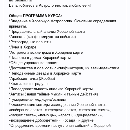
потребности!
Вы влюбитесь в Астрологию, как люблю ее я!
Общая ПРОГРАММА КУРСА:
*Введение в Хорарную Астрологию. Основные определения
принципы.
*Предварительный анализ Хорарной карты
*Аспекты (как формируются события)
*Ретроградные планеты
*Луна в Хораре
*Астрологические дома в Хорарной карте
*Планеты в домах Хорарной карты
*Общее управление планет
*Достоинства и слабость сигнификаторов, их взаимодействие
*Неподвижные Звезды в Хорарной карте
*Арабские точки (Жребии)
*Критические градусы
*Последовательность анализа Хорарной карты
*Антисы ( наши тайные мысли и тайные действия)
*Гуморальная медицина/основы
*Классические методы исследования Хорарной карты.:
«собирание света», «передача света», «перехват света»,
«запрет света», «помощь», «арест», «добродетель»,
«возвращение добродетели», «осада» и другие.
*Определение времени наступления событий в Хорарной