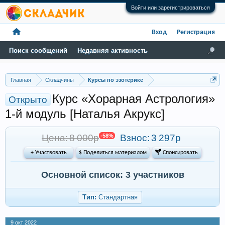
Войти или зарегистрироваться
Вход
Регистрация
Поиск сообщений
Недавняя активность
Главная
Складчины
Курсы по эзотерике
Курс «Хорарная Астрология»
Открыто
1-й модуль [Наталья Акрукс]
Цена: 8 000р
-58%
Взнос:
3 297р
+ Участвовать
$ Поделиться материалом
 Спонсировать
Основной список: 3 участников
Тип:
Стандартная
9 окт 2022