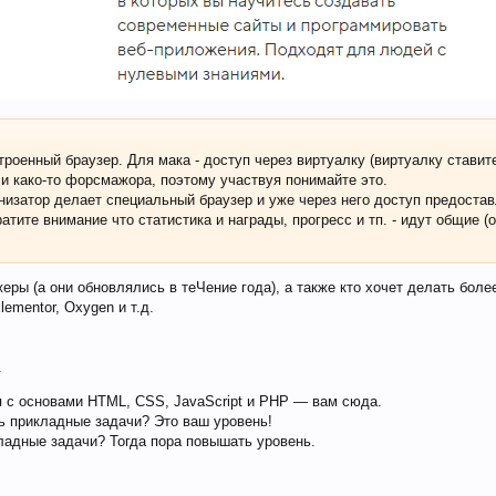
троенный браузер. Для мака - доступ через виртуалку (виртуалку стави
ли како-то форсмажора, поэтому участвуя понимайте это.
анизатор делает специальный браузер и уже через него доступ предоста
атите внимание что статистика и награды, прогресс и тп. - идут общие (
еры (а они обновлялись в теЧение года), а также кто хочет делать боле
ementor, Oxygen и т.д.
.
я с основами HTML, CSS, JavaScript и PHP — вам сюда.
ь прикладные задачи? Это ваш уровень!
адные задачи? Тогда пора повышать уровень.