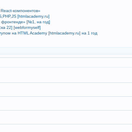
а React-компонентов»
,PHP,JS [htmlacademy.ru]
о фронтенде» [№1, на год]
а 22] [wеbfоrmуsеlf]
тупом на HTML Academy [htmlacademy.ru] на 1 год