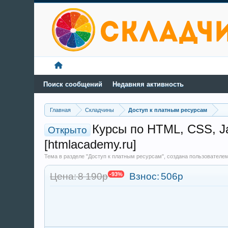
Поиск сообщений
Недавняя активность
Главная
Складчины
Доступ к платным ресурсам
Курсы по HTML, CSS, Ja
Открыто
[htmlacademy.ru]
Тема в разделе "Доступ к платным ресурсам", создана пользователе
Цена: 8 190р
-93%
Взнос:
506р