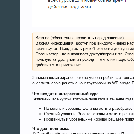
Важное (обязательно прочитать перед записью) :
Важная информация: доступ под виндоус - через нас
время суток. Всегда есть риск блокировки доступа и
Организатор - не выкачивает доступ\курсы и тп. Орг
пользуются доступом и проходят то что им надо. Обр
добавил это примечание.
Записываемся заранее, кто не успел пройти все тренаж
облегчить свою работу с конструторами на WP вроде El
Что входит в интерактивный курс
Включены все курсы, которые появятся в течение года
Начальный уровень. Если вы хотите разобратьс
Средний уровень. Знаете основы и хотите решат
Продвинутый уровень.Уже хорошо решаете прикл
Что дает подписка:
1) Самый надёжный и выгодный способ входа в IT