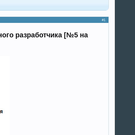
#1
тного разработчика [№5 на