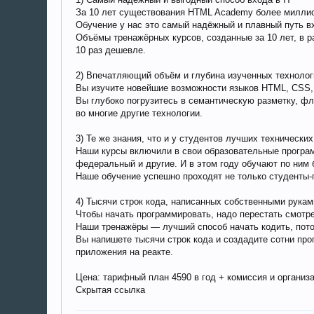
За 10 лет существования HTML Academy более миллио
Обучение у нас это самый надёжный и плавный путь вх
Объёмы тренажёрных курсов, созданные за 10 лет, в 
10 раз дешевле.
2) Впечатляющий объём и глубина изученных технолог
Вы изучите новейшие возможности языков HTML, CSS, 
Вы глубоко погрузитесь в cемантическую разметку, ф
во многие другие технологии.
3) Те же знания, что и у студентов лучших технических
Наши курсы включили в свои образовательные програ
федеральный и другие. И в этом году обучают по ним 
Наше обучение успешно проходят не только студенты-
4) Тысячи строк кода, написанных собственными рукам
Чтобы начать программировать, надо перестать смотре
Наши тренажёры — лучший способ начать кодить, потом
Вы напишете тысячи строк кода и создадите сотни про
приложения на реакте.
Цена: тарифный план 4590 в год + комиссия и организ
Скрытая ссылка