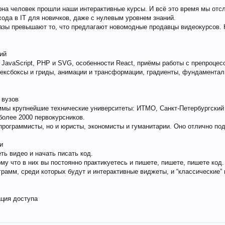
на человек прошли наши интерактивные курсы. И всё это время мы отс
ода в IT для новичков, даже с нулевым уровнем знаний.
разы превышают то, что предлагают новомодные продавцы видеокурсов. 
ий
JavaScript, PHP и SVG, особенности React, приёмы работы с препроцес
лексбоксы и гриды, анимации и трансформации, градиенты, фундамента
 вузов
ммы крупнейшие технические университеты: ИТМО, Санкт-Петербургский
более 2000 первокурсников.
программисты, но и юристы, экономисты и гуманитарии. Оно отлично по
и
ть видео и начать писать код.
у что в них вы постоянно практикуетесь и пишете, пишете, пишете код.
грамм, среди которых будут и интерактивные виджеты, и “классические” 
ация доступа