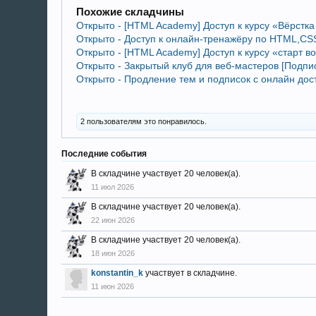
Похожие складчины
Открыто - [HTML Academy] Доступ к курсу «Вёрстк
Открыто - Доступ к онлайн-тренажёру по HTML,CSS
Открыто - [HTML Academy] Доступ к курсу «cтарт в
Открыто - Закрытый клуб для веб-мастеров [Подписк
Открыто - Продление тем и подписок с онлайн дос
2 пользователям это понравилось.
Последние события
В складчине участвует 20 человек(а).
11 июл 2026
В складчине участвует 20 человек(а).
22 июн 2026
В складчине участвует 20 человек(а).
18 июн 2026
konstantin_k
участвует в складчине.
11 июн 2026