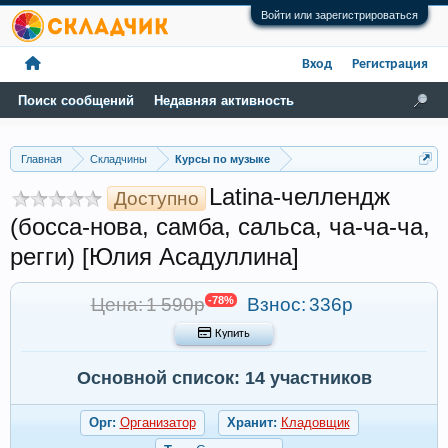
Войти или зарегистрироваться
Вход
Регистрация
Поиск сообщений
Недавняя активность
Главная
Складчины
Курсы по музыке
Latina-челлендж
Доступно
(босса-нова, самба, сальса, ча-ча-ча,
регги) [Юлия Асадуллина]
Цена: 1 590р
-78%
Взнос:
336р
 Купить
Основной список: 14 участников
Орг:
Организатор
Хранит:
Кладовщик