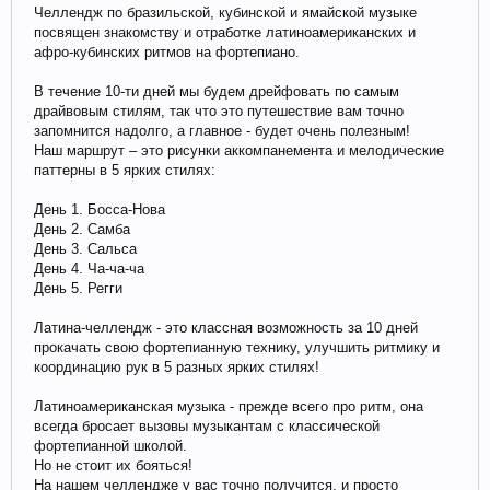
Челлендж по бразильской, кубинской и ямайской музыке
посвящен знакомству и отработке латиноамериканских и
афро-кубинских ритмов на фортепиано.
В течение 10-ти дней мы будем дрейфовать по самым
драйвовым стилям, так что это путешествие вам точно
запомнится надолго, а главное - будет очень полезным!
Наш маршрут – это рисунки аккомпанемента и мелодические
паттерны в 5 ярких стилях:
День 1. Босса-Нова
День 2. Самба
День 3. Сальса
День 4. Ча-ча-ча
День 5. Регги
Латина-челлендж - это классная возможность за 10 дней
прокачать свою фортепианную технику, улучшить ритмику и
координацию рук в 5 разных ярких стилях!
Латиноамериканская музыка - прежде всего про ритм, она
всегда бросает вызовы музыкантам с классической
фортепианной школой.
Но не стоит их бояться!
На нашем челлендже у вас точно получится, и просто