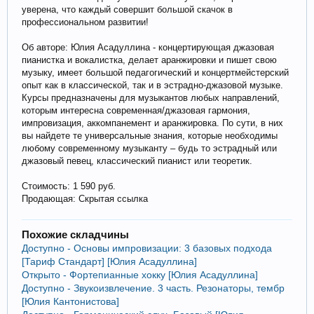
уверена, что каждый совершит большой скачок в
профессиональном развитии!
Об авторе: Юлия Асадуллина - концертирующая джазовая
пианистка и вокалистка, делает аранжировки и пишет свою
музыку, имеет большой педагогический и концертмейстерский
опыт как в классической, так и в эстрадно-джазовой музыке.
Курсы предназначены для музыкантов любых направлений,
которым интересна современная/джазовая гармония,
импровизация, аккомпанемент и аранжировка. По сути, в них
вы найдете те универсальные знания, которые необходимы
любому современному музыканту – будь то эстрадный или
джазовый певец, классический пианист или теоретик.
Стоимость: 1 590 руб.
Продающая: Скрытая ссылка
Похожие складчины
Доступно - Основы импровизации: 3 базовых подхода
[Тариф Стандарт] [Юлия Асадуллина]
Открыто - Фортепианные хокку [Юлия Асадуллина]
Доступно - Звукоизвлечение. 3 часть. Резонаторы, тембр
[Юлия Кантонистова]