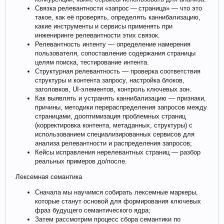
Связка релевантности «запрос — страница» — что это
такое, как её проверять, определять каннибализацию,
какие инструменты и сервисы применять при
инжениринге релевантности этих связок.
Релевантность интенту — определение намерения
пользователя, сопоставление содержания страницы
целям поиска, тестирование интента.
Структурная релевантность — проверка соответствия
структуры и контента запросу, настройка блоков,
заголовков, UI‑элементов, контроль ключевых зон.
Как выявлять и устранять каннибализацию — признаки,
причины, методики перераспределения запросов между
страницами, дооптимизация проблемных страниц
(корректировка контента, метаданных, структуры) с
использованием специализированных сервисов для
анализа релевантности и распределения запросов;
Кейсы исправления нерелевантных страниц — разбор
реальных примеров до/после.
Лексемная семантика
Сначала мы научимся собирать лексемные маркеры,
которые станут основой для формирования ключевых
фраз будущего семантического ядра;
Затем рассмотрим процесс сбора семантики по