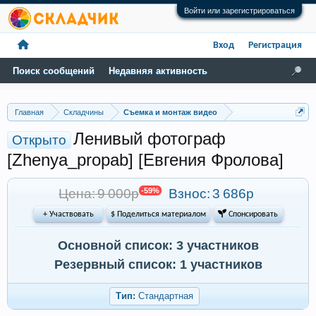
Войти или зарегистрироваться
Вход
Регистрация
Поиск сообщений
Недавняя активность
Главная
Складчины
Съемка и монтаж видео
Ленивый фотограф
Открыто
[Zhenya_propab] [Евгения Фролова]
Цена: 9 000р
-59%
Взнос:
3 686р
+ Участвовать
$ Поделиться материалом
 Спонсировать
Основной список: 3 участников
Резервный список: 1 участников
Тип:
Стандартная