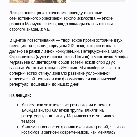
Лекция посвящена ключевому периоду в истории
отечественного хореографического искусства — эпохе
раннего Мариуса Петипа, когда закладывались основы
строгого академизма.
В центре повествования — творческое противостояние двух
ведущих танцовщиц середины XIX века, которое вышло
далеко за рамки личной конкуренции. Петербурженка Мария
Суровщикова (муза и первая жена Петипа) и москвичка Марфа
Муравьева олицетворяли собой эстетический спор двух
главных балетных городов Империи. Мы разберем, как это
соперничество стимулировало развитие усложненной
классической техники и как формировался канонический
репертуар, дошедший до наших дней.
На лекции:
Узнаем, как эстетические разногласия и личные
амбиции внутри балетной труппы влияли на
репертуарную политику Мариинского и Большого
театров
Увидим на основе сохранившихся литографий, эскизов
костюмов и записей современников, как менялась