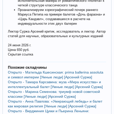
исполнительская манера от романтического «полета» к
четкой структуре классического танца
Проанализируем хореографический почерк раннего
Мариуса Петипа на примере балетов «Дочь фараона» и
«Царь Кандавл», создававшихся в расчете на
индивидуальности этих двух балерин
Лектор Суржа Арсений критик, исследователь и лектор. Автор
статей для научных, образовательных и культурных изданий
24 июня 2026 г.
Цена 650 руб.
Скрытая ссылка
Похожие складчины
Открыто - Матильда Кшесинская: prima ballerina assoluta
и символ империи [Умные люди] [Арсений Суржа]
Открыто - Тамара Карсавина: муза «Мира искусства» и
интеллектуальный балет [Умные люди] [Арсений Суржа]
Открыто - Марина Семенова: триумф новой советской
классики [Умные люди] [Арсений Суржа]
Открыто - Анна Павлова: «Умирающий лебедь» и балет
как мировая религия [Умные люди] [Арсений Суржа]
Открыто - Вирджиния Цукки и Пьерина Леньяни: