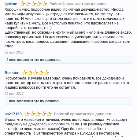
Igolene
Работой организатора доволен
Хороший курс, подробное видео, приятная девушка-мастер. Иногда
кукольницы-декупажницы страдают косноязычием, но тут слушать
приятно. И мне наконец-то стало понятно, что и в каких количествах
надо купить на куклу. Все настолько понятно, что вдохновляет на
попробовать наконец-то. :)
Единственный, но совсем не критичный минус - ну очень длинное видео,
половину промотала. Но для совсем не умеющих шить возможность
посмотреть весь процесс сшивания-пришивания наверное как раз-таки
плюс.
22 июн 2017
2 пользователям это понравилось.
Bosston
Посмотрела, изучила материал, очень понравился, все доходчиво и
понятно, автор на столько открыто все показывает и рассказывает что
лишних вопросов почти что не остается.
22 июн 2017
2 пользователям это понравилось.
us217168
Работой организатора доволен
Знала, что материал отличный, очень долго ждала, когда тут создадут
складчину не дождалась и оформила сама. ( за рекламу схватила
штраф, но нисколько не жалею) Оргу большое спасибо за
оперативность =) За творчеством автора наблюдаю в инстаграме.