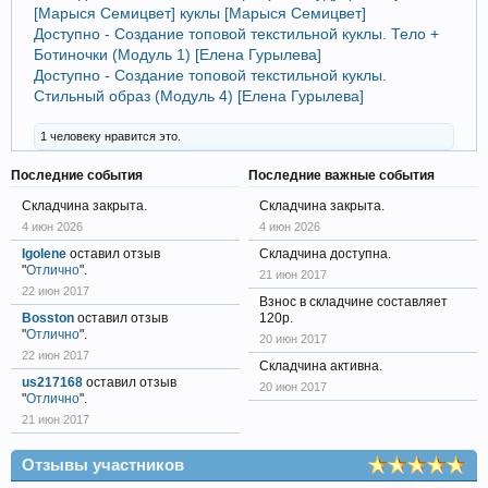
[Марыся Семицвет] куклы [Марыся Семицвет]
Доступно - Создание топовой текстильной куклы. Тело +
Ботиночки (Модуль 1) [Елена Гурылева]
Доступно - Создание топовой текстильной куклы.
Стильный образ (Модуль 4) [Елена Гурылева]
1 человеку нравится это.
Последние события
Последние важные события
Складчина закрыта.
Складчина закрыта.
4 июн 2026
4 июн 2026
Igolene
оставил отзыв
Складчина доступна.
"
Отлично
".
21 июн 2017
22 июн 2017
Взнос в складчине составляет
Bosston
оставил отзыв
120р.
"
Отлично
".
20 июн 2017
22 июн 2017
Складчина активна.
us217168
оставил отзыв
20 июн 2017
"
Отлично
".
21 июн 2017
Отзывы участников