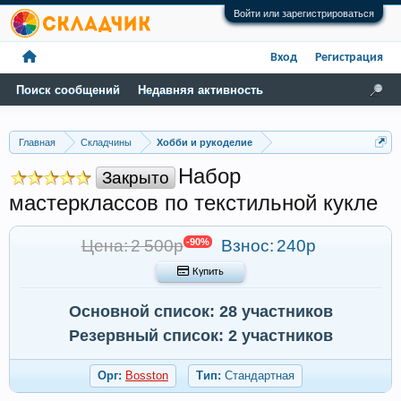
Войти или зарегистрироваться
Вход
Регистрация
Поиск сообщений
Недавняя активность
Главная
Складчины
Хобби и рукоделие
Набор
Закрыто
мастерклассов по текстильной кукле
Цена: 2 500р
-90%
Взнос:
240р
 Купить
Основной список: 28 участников
Резервный список: 2 участников
Орг:
Bosston
Тип:
Стандартная