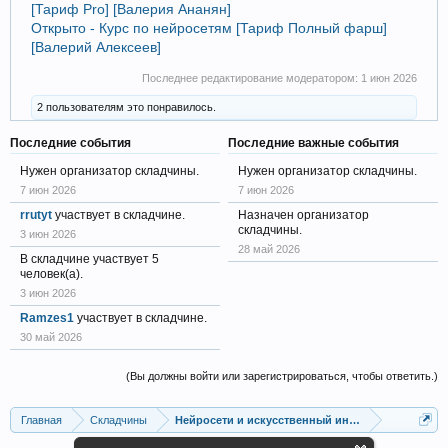
[Тариф Pro] [Валерия Ананян]
Открыто - Курс по нейросетям [Тариф Полный фарш]
[Валерий Алексеев]
Последнее редактирование модератором:
1 июн 2026
2 пользователям это понравилось.
Последние события
Последние важные события
Нужен организатор складчины.
Нужен организатор складчины.
7 июн 2026
7 июн 2026
rrutyt
участвует в складчине.
Назначен организатор
складчины.
3 июн 2026
28 май 2026
В складчине участвует 5
человек(а).
3 июн 2026
Ramzes1
участвует в складчине.
30 май 2026
(Вы должны войти или зарегистрироваться, чтобы ответить.)
Главная
Складчины
Нейросети и искусственный интеллект