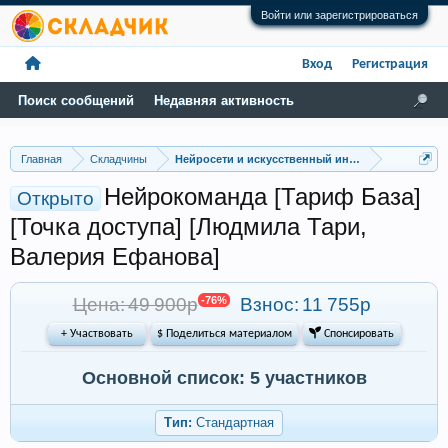
Войти или зарегистрироваться
Вход
Регистрация
Поиск сообщений
Недавняя активность
Главная
Складчины
Нейросети и искусственный интеллект
Нейрокоманда [Тариф База]
Открыто
[Точка доступа] [Людмила Тари,
Валерия Ефанова]
Цена: 49 900р
-76%
Взнос:
11 755р
+ Участвовать
$ Поделиться материалом
 Спонсировать
Основной список: 5 участников
Тип:
Стандартная