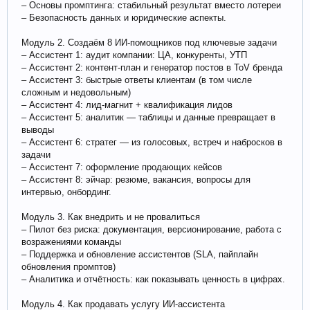
– Основы промптинга: стабильный результат вместо лотереи
– Безопасность данных и юридические аспекты.
Модуль 2. Создаём 8 ИИ-помощников под ключевые задачи
– Ассистент 1: аудит компании: ЦА, конкуренты, УТП
– Ассистент 2: контент-план и генератор постов в ToV бренда
– Ассистент 3: быстрые ответы клиентам (в том числе
сложным и недовольным)
– Ассистент 4: лид-магнит + квалификация лидов
– Ассистент 5: аналитик — таблицы и данные превращает в
выводы
– Ассистент 6: стратег — из голосовых, встреч и набросков в
задачи
– Ассистент 7: оформление продающих кейсов
– Ассистент 8: эйчар: резюме, вакансия, вопросы для
интервью, онбординг.
Модуль 3. Как внедрить и не провалиться
– Пилот без риска: документация, версионирование, работа с
возражениями команды
– Поддержка и обновление ассистентов (SLA, пайплайн
обновления промптов)
– Аналитика и отчётность: как показывать ценность в цифрах.
Модуль 4. Как продавать услугу ИИ-ассистента