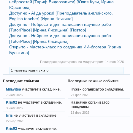
нейросетей [Тариф Видеозаписи] [Юлия Куви, Ирина
Юрсанова]
Доступно - AI да уроки! [Преподаватель английского.
English teacher] [Ирина Чечкина]
Доступно - Нейросети для написания научных работ
[TutorPlace] [Ирина Лисицына] [Повтор]
Доступно - Нейросети для написания научных работ
[TutorPlace] [Ирина Лисицына]
Открыто - Мастер-класс по созданию ИИ-блогера [Ирина
Булыгина]
Последнее редактирование модератором:
14 фев 2026
1 человеку нравится это.
Последние события
Последние важные события
Milavitsa
участвует в складчине.
Нужен организатор складчины.
7 июл 2026
27 фев 2026
Kris92
не участвует в складчине.
Назначен организатор
складчины.
3 июл 2026
13 фев 2026
Irris
не участвует в складчине.
22 мар 2026
Kris92
участвует в складчине.