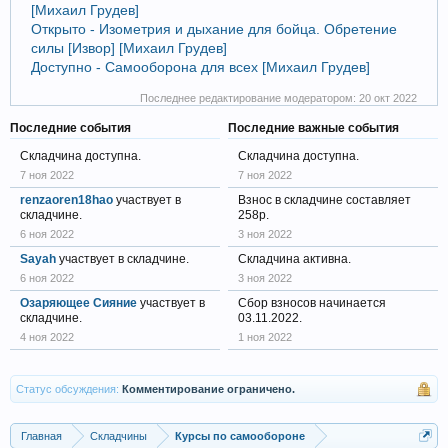
[Михаил Грудев]
Открыто - Изометрия и дыхание для бойца. Обретение
силы [Извор] [Михаил Грудев]
Доступно - Самооборона для всех [Михаил Грудев]
Последнее редактирование модератором:
20 окт 2022
Последние события
Последние важные события
Складчина доступна.
Складчина доступна.
7 ноя 2022
7 ноя 2022
renzaoren18hao
участвует в
Взнос в складчине составляет
складчине.
258р.
6 ноя 2022
3 ноя 2022
Sayah
участвует в складчине.
Складчина активна.
6 ноя 2022
3 ноя 2022
Озаряющее Сияние
участвует в
Сбор взносов начинается
складчине.
03.11.2022.
4 ноя 2022
1 ноя 2022
Статус обсуждения:
Комментирование ограничено.
Главная
Складчины
Курсы по самообороне