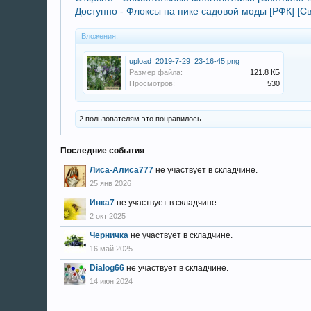
Доступно - Флоксы на пике садовой моды [РФК] [С
Вложения:
upload_2019-7-29_23-16-45.png
Размер файла:
121.8 КБ
Просмотров:
530
2 пользователям это понравилось.
Последние события
Лиса-Алиса777
не участвует в складчине.
25 янв 2026
Инка7
не участвует в складчине.
2 окт 2025
Черничка
не участвует в складчине.
16 май 2025
Dialog66
не участвует в складчине.
14 июн 2024