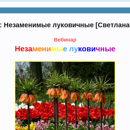
: Незаменимые луковичные [Светлана
Вебинар
Неза
мени
мы
е лу
кови
чные