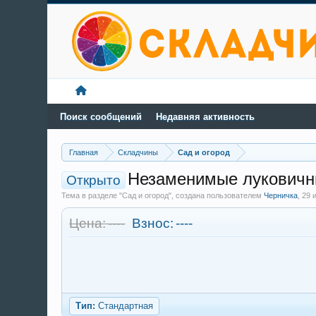
Поиск сообщений
Недавняя активность
Главная
Складчины
Сад и огород
Незаменимые луковичн
Открыто
Тема в разделе "Сад и огород", создана пользователем
Черничка
,
29 
Цена: ----
Взнос:
----
Тип:
Стандартная