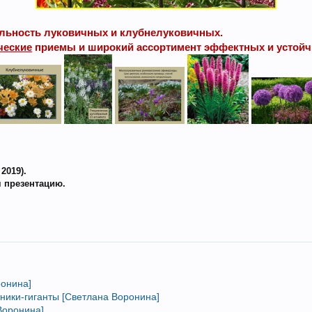
альность луковичных и клубнелуковичных.
ческие
приемы и широкий ассортимент эффектных и устойч
2019).
я презентацию.
ронина]
ники-гиганты [Светлана Воронина]
Воронина]