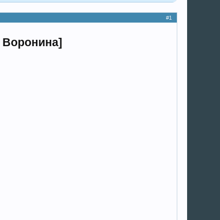
#1
 Воронина]